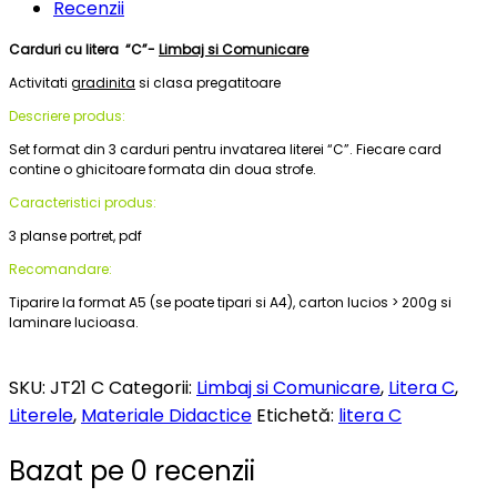
Recenzii
Carduri cu litera “C”-
Limbaj si Comunicare
Activitati
gradinita
si clasa pregatitoare
Descriere produs:
Set format din 3 carduri pentru invatarea literei “C”. Fiecare card
contine o ghicitoare formata din doua strofe.
Caracteristici produs:
3 planse portret, pdf
Recomandare:
Tiparire la format A5 (se poate tipari si A4), carton lucios > 200g si
laminare lucioasa.
SKU:
JT21 C
Categorii:
Limbaj si Comunicare
,
Litera C
,
Literele
,
Materiale Didactice
Etichetă:
litera C
Bazat pe 0 recenzii