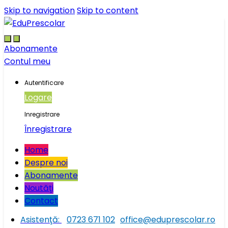
Skip to navigation
Skip to content
Abonamente
Contul meu
Autentificare
Logare
Inregistrare
Înregistrare
Home
Despre noi
Abonamente
Noutăţi
Contact
Asistenţă:
0723 671 102
office@eduprescolar.ro