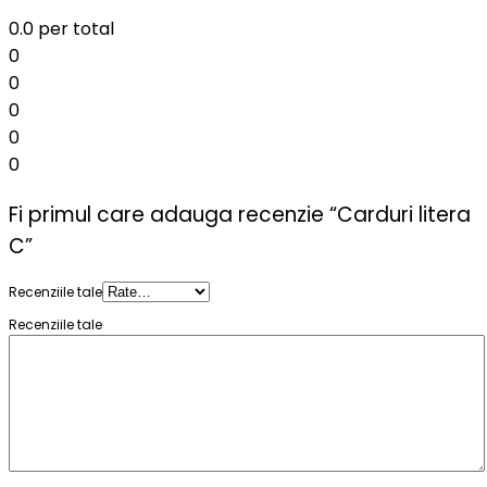
0.0
per total
0
0
0
0
0
Fi primul care adauga recenzie “Carduri litera
C”
Recenziile tale
Recenziile tale