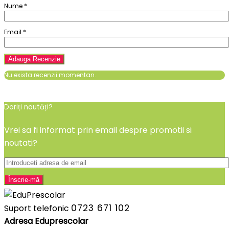
Nume
*
Email
*
Nu exista recenzii momentan.
Doriți noutăți?
Vrei sa fi informat prin email despre promotii si
noutati?
0723 671 102
Suport telefonic
Adresa Eduprescolar