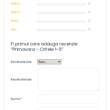
0
0
0
0
Fi primul care adauga recenzie
“Primavara – Cifrele 1-5”
Recenziile tale
Recenziile tale
Nume
*