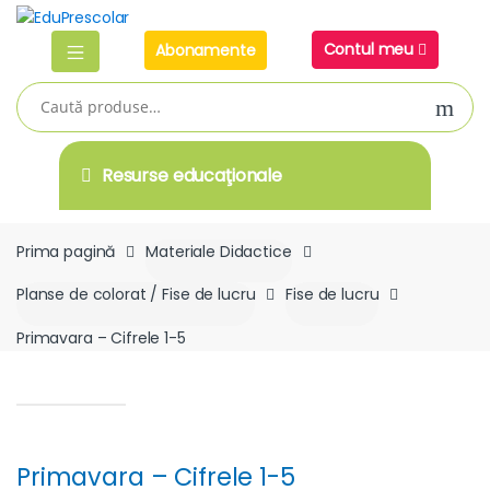
Skip
Skip
to
to
Contul meu
Abonamente
navigation
content
Caută
după:
Resurse educaţionale
Prima pagină
Materiale Didactice
Planse de colorat / Fise de lucru
Fise de lucru
Primavara – Cifrele 1-5
Primavara – Cifrele 1-5