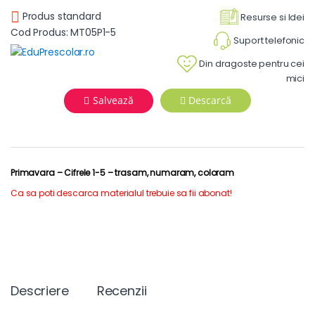
Produs standard
Resurse si Idei
Cod Produs: MT05P1-5
Suport telefonic
Din dragoste pentru cei
mici
Salvează
Descarcă
Primavara – Cifrele 1-5 – trasam, numaram, coloram
Ca sa poti descarca materialul trebuie sa fii abonat!
Descriere
Recenzii