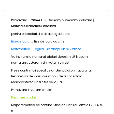
Primavara – Cifrele 1-5 – trasam, numaram, coloram |
Materiale Didactice Gradinita
pentru
prescolari
si clasa pregatitoare
fise de lucru
↔
fise de lucru cu cifre
Matematica – Logica
|
Anotimpurile si Vremea
Va invitam la numarat alaturi de cei mici! Trasam,
numaram, coloram si invatam cifrele!
Fisele contin flori specifice anotimpului primavara iar
fiecare fisa de lucru are scopul de a consolida
recunoasterea unei cifre de la 1 la 5.
Primavara invatam cifrele!
Descriere produs:
Mapa tematica ce contine 5 fise de lucru cu cifrele 1, 2, 3, 4 si
5.