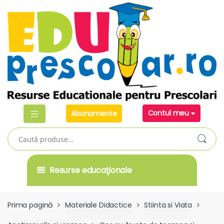
Skip
Skip
to
to
navigation
content
Contul meu
Abonamente
Caută
după:
Resurse educaţionale
Prima pagină
Materiale Didactice
Stiinta si Viata