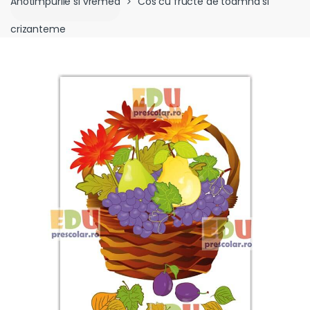
Anotimpurile si vremea
Cos cu fructe de toamna si
crizanteme