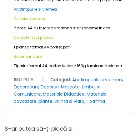
Anotimpurile si Vremea
Descriere produs:
Plansa A4 cu fructe de toamna si crizanteme in cos
Caracteristici produs:
1 plansa format A4 portret, pdf
Recomandare:
Tiparire format A4, carton lucios > 160g, laminare lucioasa
SKU:
PL06
Categorii:
Anotimpurile si vremea
,
Decoratiuni, Decoruri, Mascote
,
Limbaj si
Comunicare
,
Materiale Didactice
,
Materiale
pavoazare
,
plante
,
Stiinta si Viata
,
Toamna
S-ar putea să-ți placă și…