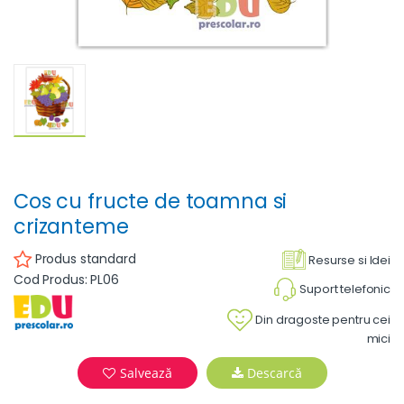
Cos cu fructe de toamna si
crizanteme
Produs standard
Resurse si Idei
Cod Produs: PL06
Suport telefonic
Din dragoste pentru cei
mici
Salvează
Descarcă