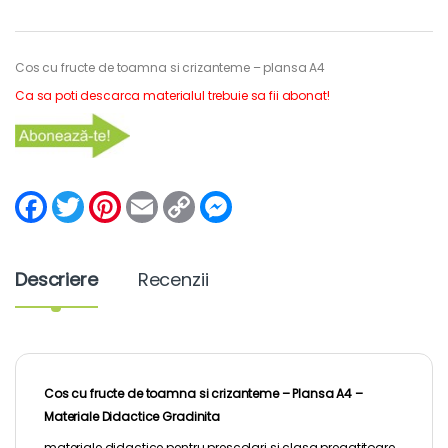
Cos cu fructe de toamna si crizanteme – plansa A4
Ca sa poti descarca materialul trebuie sa fii abonat!
F
T
P
E
C
M
a
w
i
m
o
e
c
i
n
a
p
s
e
t
t
i
y
s
b
t
e
l
L
e
Descriere
Recenzii
o
e
r
i
n
o
r
e
n
g
k
s
k
e
t
r
Cos cu fructe de toamna si crizanteme – Plansa A4 –
Materiale Didactice Gradinita
materiale didactice pentru
prescolari
si clasa pregatitoare