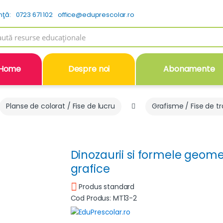
nţă:
0723 671 102
office@eduprescolar.ro
h
Home
Despre noi
Abonamente
Planse de colorat / Fise de lucru
Grafisme / Fise de t
Dinozaurii si formele geomet
grafice
Produs standard
Cod Produs: MT13-2