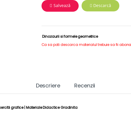
Salvează
Descarcă
Dinozaurii si formele geometrice
Ca sa poti descarca materialul trebuie sa fii abona
Descriere
Recenzii
rcitii grafice |
Materiale Didactice Gradinita