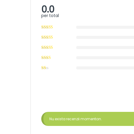
0.0
per total
Nu exista recenzii momentan.