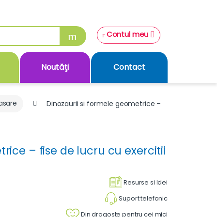
Contul meu
Noutăţi
Contact
rasare
Dinozaurii si formele geometrice –
rice – fise de lucru cu exercitii
Resurse si Idei
Suport telefonic
Din dragoste pentru cei mici