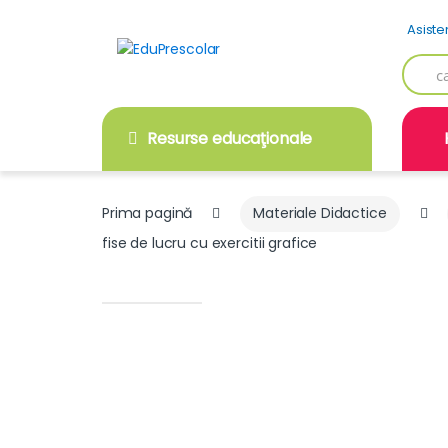
Skip
Skip
Asiste
to
to
navigation
content
Searc
for:
Resurse educaţionale
Prima pagină
Materiale Didactice
fise de lucru cu exercitii grafice