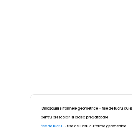
Dinozaurii si formele geometrice – fise de lucru cu exe
pentru
prescolari
si clasa pregatitoare
fise de lucru
↔
fise de lucru cu forme geometrice