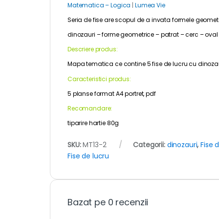
Matematica – Logica
|
Lumea Vie
Seria de fise are scopul de a invata formele geometr
dinozauri – forme geometrice – patrat – cerc – oval –
Descriere produs:
Mapa tematica ce contine 5 fise de lucru cu dinozauri
Caracteristici produs:
5 planse format A4 portret, pdf
Recomandare:
tiparire hartie 80g
SKU:
MT13-2
Categorii:
dinozauri
,
Fise 
Fise de lucru
Bazat pe 0 recenzii