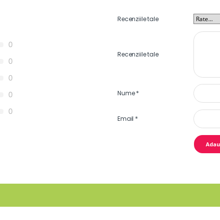
Recenziile tale
0
Recenziile tale
0
0
Nume
*
0
0
Email
*