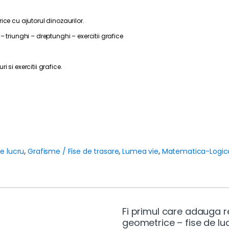
ice cu ajutorul dinozaurilor.
 triunghi – dreptunghi – exercitii grafice
 si exercitii grafice.
de lucru
,
Grafisme / Fise de trasare
,
Lumea vie
,
Matematica-Logic
Fi primul care adauga re
geometrice – fise de luc