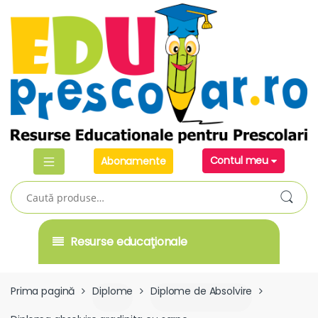
Skip
Skip
to
to
navigation
content
Contul meu
Abonamente
Caută
după:
Resurse educaţionale
Prima pagină
Diplome
Diplome de Absolvire