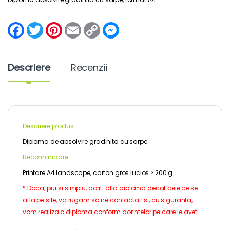
F
T
P
E
C
M
a
w
i
m
o
e
c
i
n
a
p
s
e
t
t
i
y
s
b
t
e
l
L
e
Descriere
Recenzii
o
e
r
i
n
o
r
e
n
g
k
s
k
e
t
r
Descriere produs:
Diploma de absolvire gradinita cu sarpe
Recomandare:
Printare A4 landscape, carton gros lucios > 200 g
* Daca, pur si simplu, doriti alta diploma decat cele ce se
afla pe site, va rugam sa ne contactati si, cu siguranta,
vom realiza o diploma conform dorintelor pe care le aveti.