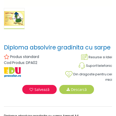
Diploma absolvire gradinita cu sarpe
Produs standard
Resurse si Idei
Cod Produs: DPA02
Suport telefonic
Din dragoste pentru cei
mici
Salvează
Descarcă
Diploma absolvire gradinita cu sarpe, format A4.