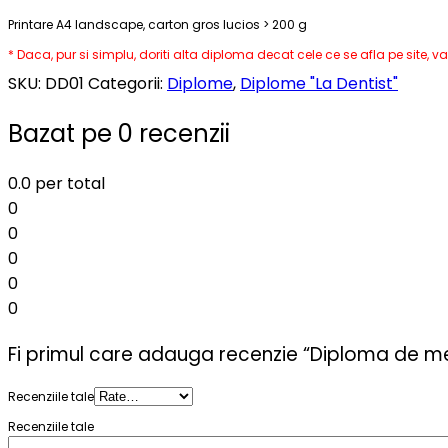
Printare A4 landscape, carton gros lucios > 200 g
* Daca, pur si simplu, doriti alta diploma decat cele ce se afla pe site,
SKU:
DD01
Categorii:
Diplome
,
Diplome "La Dentist"
Bazat pe 0 recenzii
0.0
per total
0
0
0
0
0
Fi primul care adauga recenzie “Diploma de me
Recenziile tale
Recenziile tale