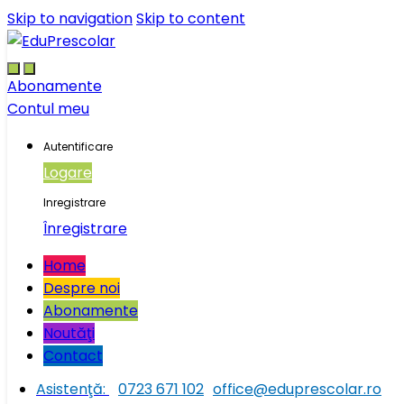
Skip to navigation
Skip to content
Abonamente
Contul meu
Autentificare
Logare
Inregistrare
Înregistrare
Home
Despre noi
Abonamente
Noutăţi
Contact
Asistenţă:
0723 671 102
office@eduprescolar.ro