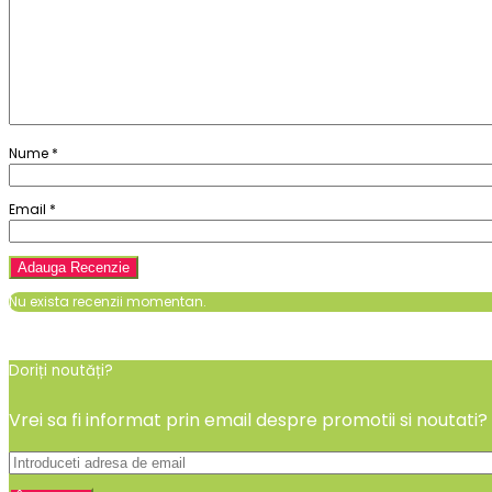
Nume
*
Email
*
Nu exista recenzii momentan.
Doriți noutăți?
Vrei sa fi informat prin email despre promotii si noutati?