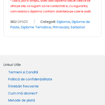
* Daca, pur si simplu, doriti alta diploma decat cele ce se
afla pe site, va rugam sa ne contactati si, cu siguranta,
vom realiza o diploma conform dorintelor pe care le aveti.
SKU:
DPS03
Categorii:
Diplome
,
Diplome de
Paste
,
Diplome Tematice
,
Primavara
,
Sarbatori
Linkuri Utile
Termeni si Conditii
Politică de confidențialitate
Întrebări frecvente
Cum mă abonez?
Metode de plată