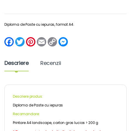
Diploma de Paste cu iepuras, format A4.
F
T
P
E
C
M
a
w
i
m
o
e
c
i
n
a
p
s
e
t
t
i
y
s
b
t
e
l
L
e
Descriere
Recenzii
o
e
r
i
n
o
r
e
n
g
k
s
k
e
t
r
Descriere produs:
Diploma de Paste cu iepuras
Recomandare:
Printare A4 landscape, carton gros lucios > 200 g