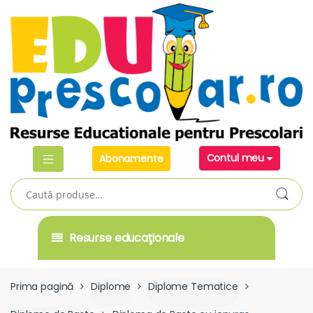
Skip
Skip
to
to
navigation
content
Contul meu
Abonamente
Caută
după:
Resurse educaţionale
Prima pagină
Diplome
Diplome Tematice