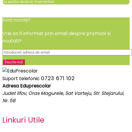
Nu exista recenzii momentan.
Doriți noutăți?
Vrei sa fi informat prin email despre promotii si
noutati?
0723 671 102
Suport telefonic
Adresa Eduprescolar
Judet Ilfov, Oras Magurele, Sat Varteju, Str. Stejarului,
Nr. 58
Linkuri Utile