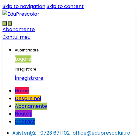
Skip to navigation
Skip to content
Abonamente
Contul meu
Autentificare
Logare
Inregistrare
Înregistrare
Home
Despre noi
Abonamente
Noutăţi
Contact
Asistenţă:
0723 671 102
office@eduprescolar.ro