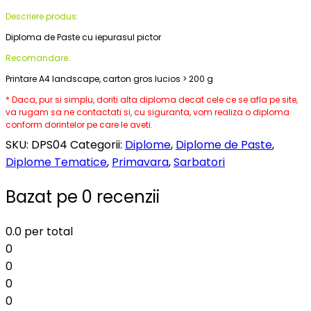
Descriere produs:
Diploma de Paste cu iepurasul pictor
Recomandare:
Printare A4 landscape, carton gros lucios > 200 g
* Daca, pur si simplu, doriti alta diploma decat cele ce se afla pe site,
va rugam sa ne contactati si, cu siguranta, vom realiza o diploma
conform dorintelor pe care le aveti.
SKU:
DPS04
Categorii:
Diplome
,
Diplome de Paste
,
Diplome Tematice
,
Primavara
,
Sarbatori
Bazat pe 0 recenzii
0.0
per total
0
0
0
0