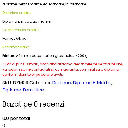
diplome pentru mame,
educatoare
, invatatoare
Descriere produs:
Diploma pentru ziua mamei
Caracteristici produs:
Format A4, pdf
Recomandare:
Printare A4 landscape, carton gros lucios > 200 g
* Daca, pur si simplu, doriti alta diploma decat cele ce se afla pe site,
va rugam sa ne contactati si, cu siguranta, vom realiza o diploma
conform dorintelor pe care le aveti.
SKU:
DZM09
Categorii:
Diplome
,
Diplome 8 Martie
,
Diplome Tematice
Bazat pe 0 recenzii
0.0
per total
0