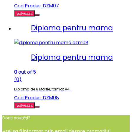
Cod Produs: DZM07
Salvează
Diploma pentru mama
Diploma pentru mama
0
out of 5
(0)
Diploma de 8 Martie, format A4.
Cod Produs: DZM08
Salvează
Doriți noutăți?
Vrei sa fi informat prin email despre promotii si