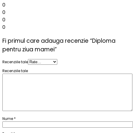
0
0
0
0
Fi primul care adauga recenzie “Diploma
pentru ziua mamei”
Recenziile tale
Recenziile tale
Nume
*