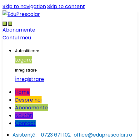
Skip to navigation
Skip to content
Abonamente
Contul meu
Autentificare
Logare
Inregistrare
Înregistrare
Home
Despre noi
Abonamente
Noutăţi
Contact
Asistenţă:
0723 671 102
office@eduprescolar.ro