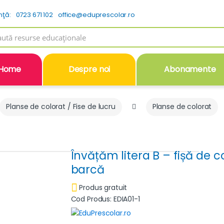
nţă:
0723 671 102
office@eduprescolar.ro
h
Home
Despre noi
Abonamente
Planse de colorat / Fise de lucru
Planse de colorat
Învățăm litera B – fișă de c
barcă
Produs gratuit
Cod Produs: EDIA01-1