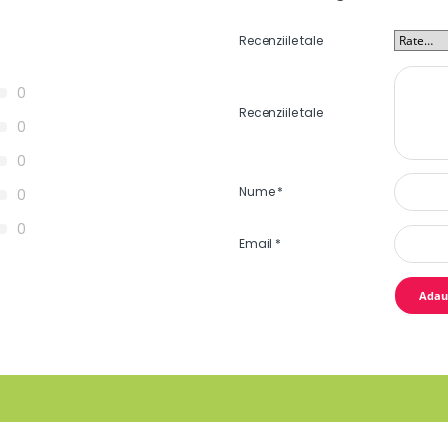
Recenziile tale
0
Recenziile tale
0
0
Nume
*
0
0
Email
*