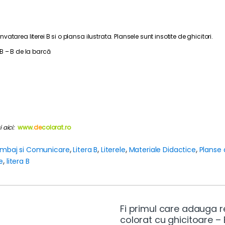
area literei B si o plansa ilustrata. Plansele sunt insotite de ghicitori.
l B – B de la barcă
 aici:
www.
de
colorat.ro
imbaj si Comunicare
,
Litera B
,
Literele
,
Materiale Didactice
,
Planse 
re
,
litera B
Fi primul care adauga re
colorat cu ghicitoare – 