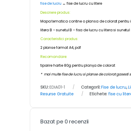
fise de lucru
↔
fise de lucru cu litere
Descriere produs:
Mapa tematica contine o plansa de colorat pentru invat
litera B – sunetul B – fisa de lucru cu litera si sunetu
Caracteristici produs:
2 planse format A4, pdf
Recomandare:
tiparire hartie 80g pentru planșa de colorat
* mai multe fise de lucru si planse de colorat gasesti si
SKU:
EDIA01-1
Categorii:
Fise de lucru
,
L
Resurse Gratuite
Etichete:
fise cu lite
Bazat pe 0 recenzii