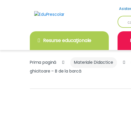
Skip
Skip
Asiste
to
to
navigation
content
Searc
for:
Resurse educaţionale
Prima pagină
Materiale Didactice
ghicitoare – B de la barcă