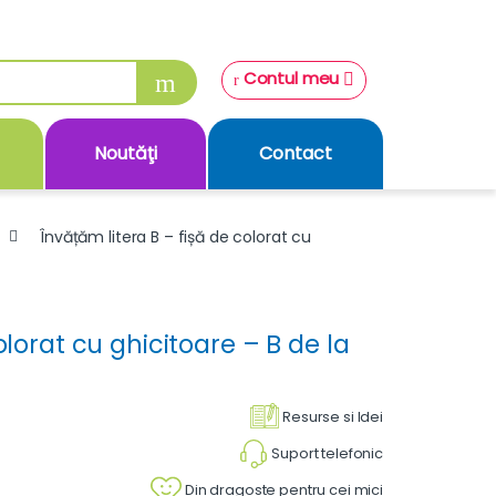
Contul meu
Noutăţi
Contact
Învățăm litera B – fișă de colorat cu
olorat cu ghicitoare – B de la
Resurse si Idei
Suport telefonic
Din dragoste pentru cei mici