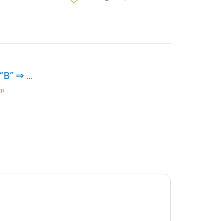
“B” ⇒ …
t!