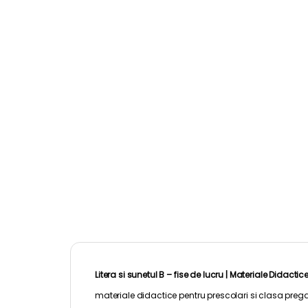
Litera si sunetul B – fise de lucru |
Materiale Didactic
materiale didactice pentru
prescolari
si clasa prega