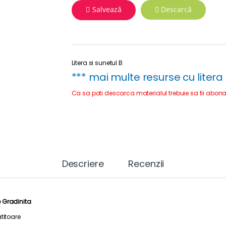
Salvează
Descarcă
Litera si sunetul B
***
mai multe resurse cu litera 
Ca sa poti descarca materialul trebuie sa fii abona
Descriere
Recenzii
e Gradinita
titoare