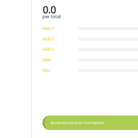
0.0
per total
Nu exista recenzii momentan.