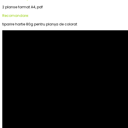
2 planse format A4, pdf
Recomandare:
tiparire hartie 80g pentru planșa de colorat