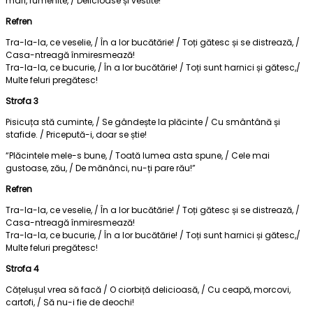
mari, rumenite, / Delicioase și vestite!”
Refren
Tra-la-la, ce veselie, / În a lor bucătărie! / Toți gătesc și se distrează, /
Casa-ntreagă înmiresmează!
Tra-la-la, ce bucurie, / În a lor bucătărie! / Toți sunt harnici și gătesc,/
Multe feluri pregătesc!
Strofa 3
Pisicuța stă cuminte, / Se gândește la plăcinte / Cu smântână și
stafide. / Pricepută-i, doar se știe!
“Plăcintele mele-s bune, / Toată lumea asta spune, / Cele mai
gustoase, zău, / De mănânci, nu-ți pare rău!”
Refren
Tra-la-la, ce veselie, / În a lor bucătărie! / Toți gătesc și se distrează, /
Casa-ntreagă înmiresmează!
Tra-la-la, ce bucurie, / În a lor bucătărie! / Toți sunt harnici și gătesc,/
Multe feluri pregătesc!
Strofa 4
Cățelușul vrea să facă / O ciorbiță delicioasă, / Cu ceapă, morcovi,
cartofi, / Să nu-i fie de deochi!