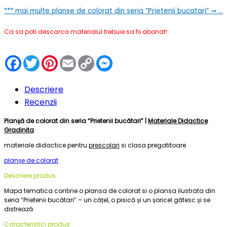
***
mai multe planse de colorat din seria “Prietenii bucatari” ⇒ …
Ca sa poti descarca materialul trebuie sa fii abonat!
Facebook
Twitter
Pinterest
Email
Copy
Messenger
Link
Descriere
Recenzii
Planșă de colorat din seria “Prietenii bucătari” |
Materiale Didactice
Gradinita
materiale didactice pentru
prescolari
si clasa pregatitoare
planșe de colorat
Descriere produs:
Mapa tematica contine o plansa de colorat si o plansa ilustrata din
seria “Prietenii bucătari” – un cățel, o pisică și un șoricel gătesc și se
distrează.
Caracteristici produs: