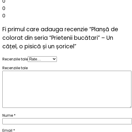
0
0
0
Fi primul care adauga recenzie “Planșă de
colorat din seria “Prietenii bucătari” – Un
cățel, o pisică și un șoricel”
Recenziile tale
Recenziile tale
Nume
*
Email
*