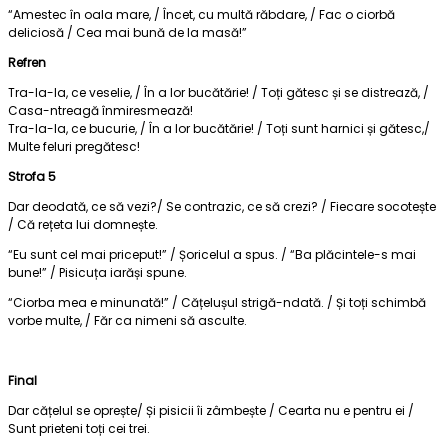
“Amestec în oala mare, / Încet, cu multă răbdare, / Fac o ciorbă
deliciosă / Cea mai bună de la masă!”
Refren
Tra-la-la, ce veselie, / În a lor bucătărie! / Toți gătesc și se distrează, /
Casa-ntreagă înmiresmează!
Tra-la-la, ce bucurie, / În a lor bucătărie! / Toți sunt harnici și gătesc,/
Multe feluri pregătesc!
Strofa 5
Dar deodată, ce să vezi?/ Se contrazic, ce să crezi? / Fiecare socotește
/ Că rețeta lui domnește.
“Eu sunt cel mai priceput!” / Șoricelul a spus. / “Ba plăcintele-s mai
bune!” / Pisicuța iarăși spune.
“Ciorba mea e minunată!” / Cățelușul strigă-ndată. / Și toți schimbă
vorbe multe, / Făr ca nimeni să asculte.
Final
Dar cățelul se oprește/ Și pisicii îi zâmbește / Cearta nu e pentru ei /
Sunt prieteni toți cei trei.