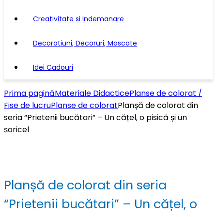
Creativitate si Indemanare
Decoratiuni, Decoruri, Mascote
Idei Cadouri
Prima pagină
Materiale Didactice
Planse de colorat /
Fise de lucru
Planse de colorat
Planșă de colorat din
seria “Prietenii bucătari” – Un cățel, o pisică și un
șoricel
Planșă de colorat din seria
“Prietenii bucătari” – Un cățel, o