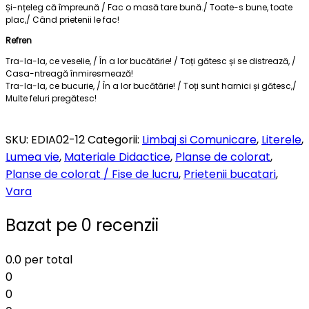
Și-nțeleg că împreună / Fac o masă tare bună./ Toate-s bune, toate
plac,/ Când prietenii le fac!
Refren
Tra-la-la, ce veselie, / În a lor bucătărie! / Toți gătesc și se distrează, /
Casa-ntreagă înmiresmează!
Tra-la-la, ce bucurie, / În a lor bucătărie! / Toți sunt harnici și gătesc,/
Multe feluri pregătesc!
SKU:
EDIA02-12
Categorii:
Limbaj si Comunicare
,
Literele
,
Lumea vie
,
Materiale Didactice
,
Planse de colorat
,
Planse de colorat / Fise de lucru
,
Prietenii bucatari
,
Vara
Bazat pe 0 recenzii
0.0
per total
0
0