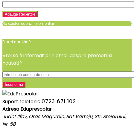
Nu exista recenzii momentan.
Doriți noutăți?
Vrei sa fi informat prin email despre promotii si
noutati?
0723 671 102
Suport telefonic
Adresa Eduprescolar
Judet Ilfov, Oras Magurele, Sat Varteju, Str. Stejarului,
Nr. 58