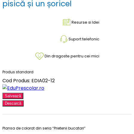
pisică și un șoricel
Resurse si Idei
Suport telefonic
Din dragoste pentru cei mici
Produs standard
Cod Produs: EDIA02-12
Salvează
Descarcă
Plansa de colorat din seria “Prietenii bucatari”