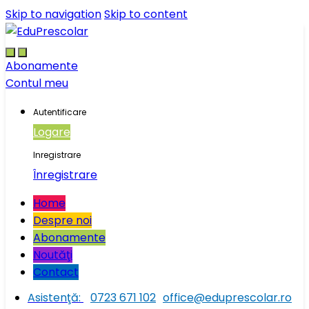
Skip to navigation
Skip to content
Abonamente
Contul meu
Autentificare
Logare
Inregistrare
Înregistrare
Home
Despre noi
Abonamente
Noutăţi
Contact
Asistenţă:
0723 671 102
office@eduprescolar.ro