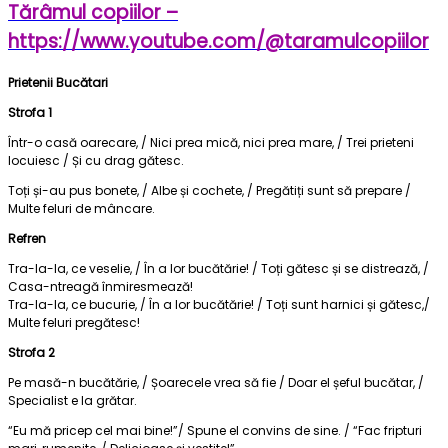
Tărâmul copiilor –
https://www.youtube.com/@taramulcopiilor
Prietenii Bucătari
Strofa 1
Într-o casă oarecare, / Nici prea mică, nici prea mare, / Trei prieteni
locuiesc / Și cu drag gătesc.
Toți și-au pus bonete, / Albe și cochete, / Pregătiți sunt să prepare /
Multe feluri de mâncare.
Refren
Tra-la-la, ce veselie, / În a lor bucătărie! / Toți gătesc și se distrează, /
Casa-ntreagă înmiresmează!
Tra-la-la, ce bucurie, / În a lor bucătărie! / Toți sunt harnici și gătesc,/
Multe feluri pregătesc!
Strofa 2
Pe masă-n bucătărie, / Șoarecele vrea să fie / Doar el șeful bucătar, /
Specialist e la grătar.
“Eu mă pricep cel mai bine!”/ Spune el convins de sine. / “Fac fripturi