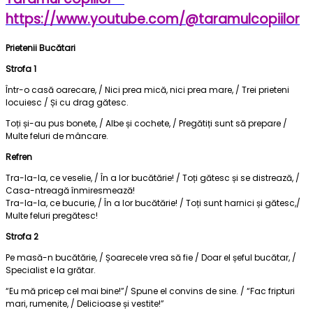
https://www.youtube.com/@taramulcopiilor
Prietenii Bucătari
Strofa 1
Într-o casă oarecare, / Nici prea mică, nici prea mare, / Trei prieteni
locuiesc / Și cu drag gătesc.
Toți și-au pus bonete, / Albe și cochete, / Pregătiți sunt să prepare /
Multe feluri de mâncare.
Refren
Tra-la-la, ce veselie, / În a lor bucătărie! / Toți gătesc și se distrează, /
Casa-ntreagă înmiresmează!
Tra-la-la, ce bucurie, / În a lor bucătărie! / Toți sunt harnici și gătesc,/
Multe feluri pregătesc!
Strofa 2
Pe masă-n bucătărie, / Șoarecele vrea să fie / Doar el șeful bucătar, /
Specialist e la grătar.
“Eu mă pricep cel mai bine!”/ Spune el convins de sine. / “Fac fripturi
mari, rumenite, / Delicioase și vestite!”