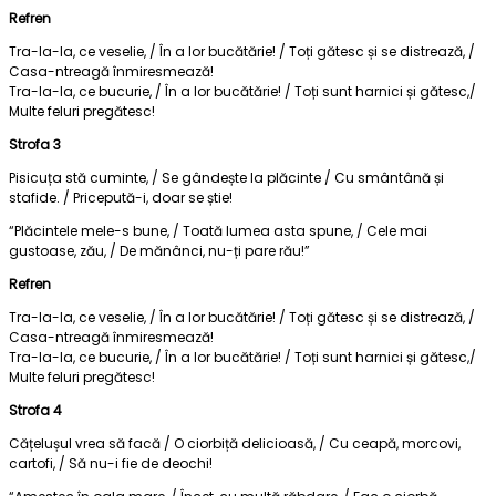
Refren
Tra-la-la, ce veselie, / În a lor bucătărie! / Toți gătesc și se distrează, /
Casa-ntreagă înmiresmează!
Tra-la-la, ce bucurie, / În a lor bucătărie! / Toți sunt harnici și gătesc,/
Multe feluri pregătesc!
Strofa 3
Pisicuța stă cuminte, / Se gândește la plăcinte / Cu smântână și
stafide. / Pricepută-i, doar se știe!
“Plăcintele mele-s bune, / Toată lumea asta spune, / Cele mai
gustoase, zău, / De mănânci, nu-ți pare rău!”
Refren
Tra-la-la, ce veselie, / În a lor bucătărie! / Toți gătesc și se distrează, /
Casa-ntreagă înmiresmează!
Tra-la-la, ce bucurie, / În a lor bucătărie! / Toți sunt harnici și gătesc,/
Multe feluri pregătesc!
Strofa 4
Cățelușul vrea să facă / O ciorbiță delicioasă, / Cu ceapă, morcovi,
cartofi, / Să nu-i fie de deochi!