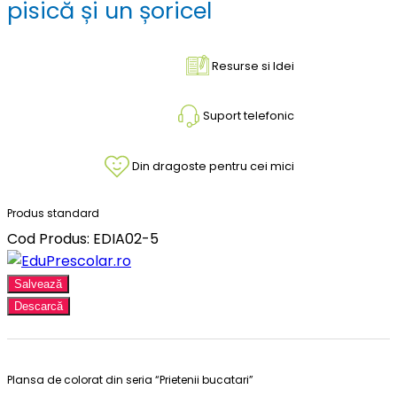
pisică și un șoricel
Resurse si Idei
Suport telefonic
Din dragoste pentru cei mici
Produs standard
Cod Produs: EDIA02-5
Salvează
Descarcă
Plansa de colorat din seria “Prietenii bucatari”