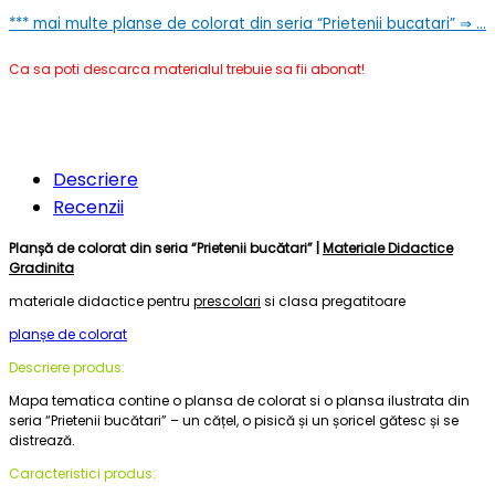
***
mai multe planse de colorat din seria “Prietenii bucatari” ⇒ …
Ca sa poti descarca materialul trebuie sa fii abonat!
Descriere
Recenzii
Planșă de colorat din seria “Prietenii bucătari” |
Materiale Didactice
Gradinita
materiale didactice pentru
prescolari
si clasa pregatitoare
planșe de colorat
Descriere produs:
Mapa tematica contine o plansa de colorat si o plansa ilustrata din
seria “Prietenii bucătari” – un cățel, o pisică și un șoricel gătesc și se
distrează.
Caracteristici produs: