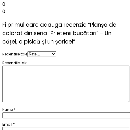
0
0
Fi primul care adauga recenzie “Planșă de
colorat din seria “Prietenii bucătari” – Un
cățel, o pisică și un șoricel”
Recenziile tale
Recenziile tale
Nume
*
Email
*