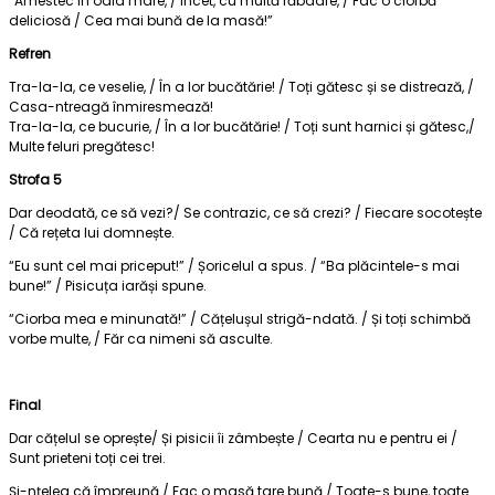
“Amestec în oala mare, / Încet, cu multă răbdare, / Fac o ciorbă
deliciosă / Cea mai bună de la masă!”
Refren
Tra-la-la, ce veselie, / În a lor bucătărie! / Toți gătesc și se distrează, /
Casa-ntreagă înmiresmează!
Tra-la-la, ce bucurie, / În a lor bucătărie! / Toți sunt harnici și gătesc,/
Multe feluri pregătesc!
Strofa 5
Dar deodată, ce să vezi?/ Se contrazic, ce să crezi? / Fiecare socotește
/ Că rețeta lui domnește.
“Eu sunt cel mai priceput!” / Șoricelul a spus. / “Ba plăcintele-s mai
bune!” / Pisicuța iarăși spune.
“Ciorba mea e minunată!” / Cățelușul strigă-ndată. / Și toți schimbă
vorbe multe, / Făr ca nimeni să asculte.
Final
Dar cățelul se oprește/ Și pisicii îi zâmbește / Cearta nu e pentru ei /
Sunt prieteni toți cei trei.
Și-nțeleg că împreună / Fac o masă tare bună./ Toate-s bune, toate