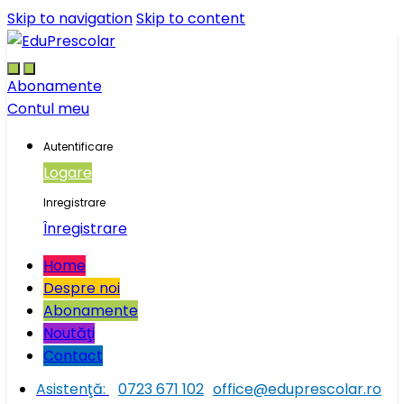
Skip to navigation
Skip to content
Abonamente
Contul meu
Autentificare
Logare
Inregistrare
Înregistrare
Home
Despre noi
Abonamente
Noutăţi
Contact
Asistenţă:
0723 671 102
office@eduprescolar.ro