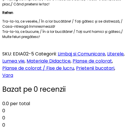
plac,/ Când prietenii le fac!
Refren
Tra-la-la, ce veselie, / În a lor bucătărie! / Toți gătesc și se distrează, /
Casa-ntreagă înmiresmează!
Tra-la-la, ce bucurie, / În a lor bucătărie! / Toți sunt harnici și gătesc,/
Multe feluri pregătesc!
SKU:
EDIA02-5
Categorii:
Limbaj si Comunicare
,
Literele
,
Lumea vie
,
Materiale Didactice
,
Planse de colorat
,
Planse de colorat / Fise de lucru
,
Prietenii bucatari
,
Vara
Bazat pe 0 recenzii
0.0
per total
0
0
0