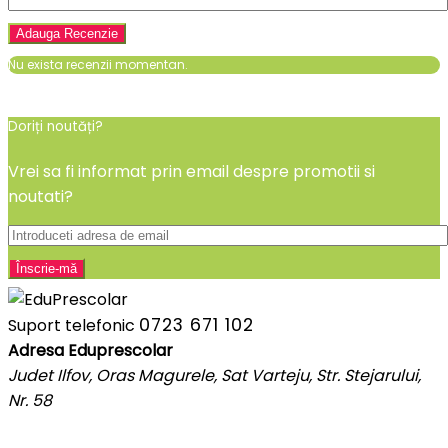
Nu exista recenzii momentan.
Doriți noutăți?
Vrei sa fi informat prin email despre promotii si
noutati?
0723 671 102
Suport telefonic
Adresa Eduprescolar
Judet Ilfov, Oras Magurele, Sat Varteju, Str. Stejarului,
Nr. 58