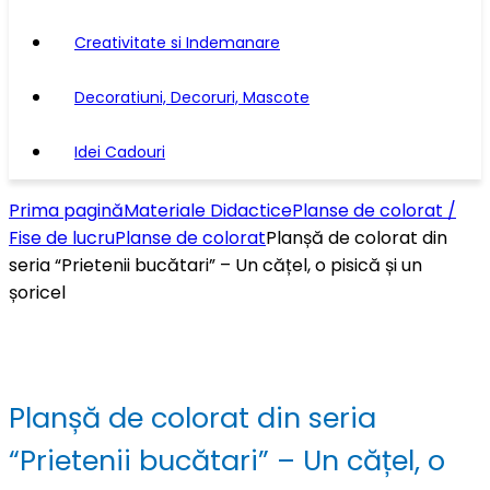
Creativitate si Indemanare
Decoratiuni, Decoruri, Mascote
Idei Cadouri
Prima pagină
Materiale Didactice
Planse de colorat /
Fise de lucru
Planse de colorat
Planșă de colorat din
seria “Prietenii bucătari” – Un cățel, o pisică și un
șoricel
Planșă de colorat din seria
“Prietenii bucătari” – Un cățel, o