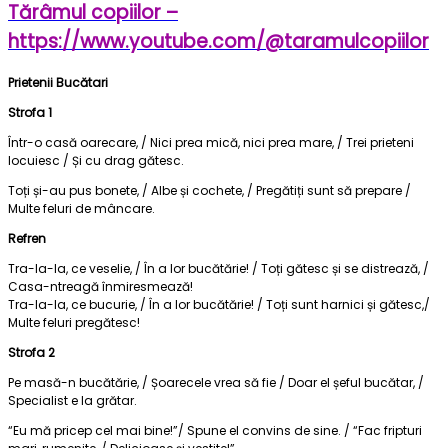
Tărâmul copiilor –
https://www.youtube.com/@taramulcopiilor
Prietenii Bucătari
Strofa 1
Într-o casă oarecare, / Nici prea mică, nici prea mare, / Trei prieteni
locuiesc / Și cu drag gătesc.
Toți și-au pus bonete, / Albe și cochete, / Pregătiți sunt să prepare /
Multe feluri de mâncare.
Refren
Tra-la-la, ce veselie, / În a lor bucătărie! / Toți gătesc și se distrează, /
Casa-ntreagă înmiresmează!
Tra-la-la, ce bucurie, / În a lor bucătărie! / Toți sunt harnici și gătesc,/
Multe feluri pregătesc!
Strofa 2
Pe masă-n bucătărie, / Șoarecele vrea să fie / Doar el șeful bucătar, /
Specialist e la grătar.
“Eu mă pricep cel mai bine!”/ Spune el convins de sine. / “Fac fripturi