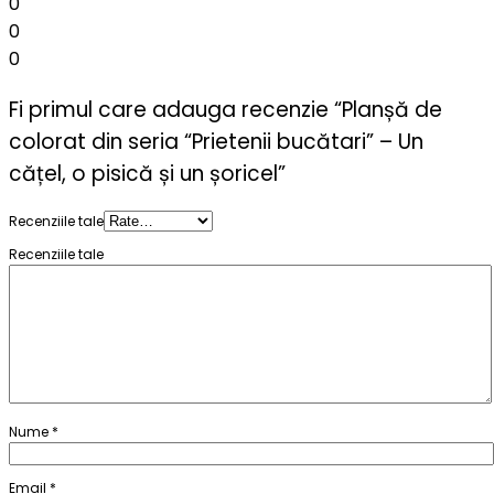
0
0
0
Fi primul care adauga recenzie “Planșă de
colorat din seria “Prietenii bucătari” – Un
cățel, o pisică și un șoricel”
Recenziile tale
Recenziile tale
Nume
*
Email
*