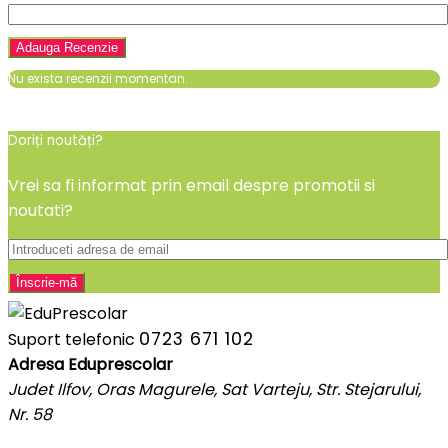
Nu exista recenzii momentan.
Doriți noutăți?
Vrei sa fi informat prin email despre promotii si
noutati?
0723 671 102
Suport telefonic
Adresa Eduprescolar
Judet Ilfov, Oras Magurele, Sat Varteju, Str. Stejarului,
Nr. 58