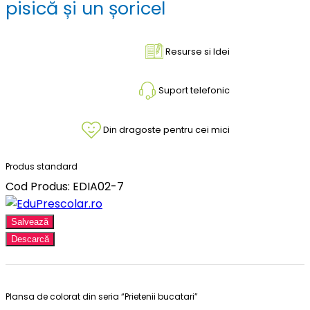
pisică și un șoricel
Resurse si Idei
Suport telefonic
Din dragoste pentru cei mici
Produs standard
Cod Produs: EDIA02-7
Salvează
Descarcă
Plansa de colorat din seria “Prietenii bucatari”