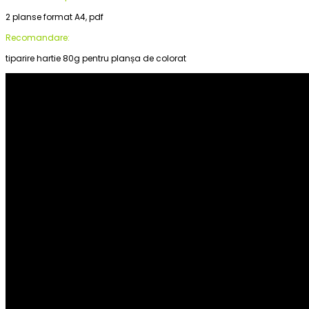
2 planse format A4, pdf
Recomandare:
tiparire hartie 80g pentru planșa de colorat