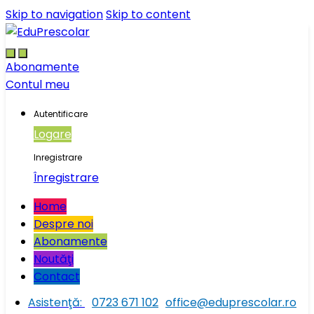
Skip to navigation
Skip to content
Abonamente
Contul meu
Autentificare
Logare
Inregistrare
Înregistrare
Home
Despre noi
Abonamente
Noutăţi
Contact
Asistenţă:
0723 671 102
office@eduprescolar.ro