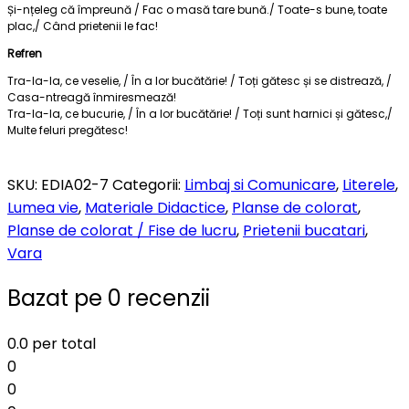
Și-nțeleg că împreună / Fac o masă tare bună./ Toate-s bune, toate
plac,/ Când prietenii le fac!
Refren
Tra-la-la, ce veselie, / În a lor bucătărie! / Toți gătesc și se distrează, /
Casa-ntreagă înmiresmează!
Tra-la-la, ce bucurie, / În a lor bucătărie! / Toți sunt harnici și gătesc,/
Multe feluri pregătesc!
SKU:
EDIA02-7
Categorii:
Limbaj si Comunicare
,
Literele
,
Lumea vie
,
Materiale Didactice
,
Planse de colorat
,
Planse de colorat / Fise de lucru
,
Prietenii bucatari
,
Vara
Bazat pe 0 recenzii
0.0
per total
0
0