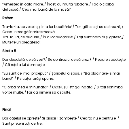
“Amestec în oala mare, / Încet, cu multă răbdare, / Fac o ciorbă
deliciosă / Cea mai bună de la masă!”
Refren
Tra-la-la, ce veselie, / În a lor bucătărie! / Toți gătesc și se distrează, /
Casa-ntreagă înmiresmează!
Tra-la-la, ce bucurie, / În a lor bucătărie! / Toți sunt harnici și gătesc,/
Multe feluri pregătesc!
Strofa 5
Dar deodată, ce să vezi?/ Se contrazic, ce să crezi? / Fiecare socotește
/ Că rețeta lui domnește.
“Eu sunt cel mai priceput!” / Șoricelul a spus. / “Ba plăcintele-s mai
bune!” / Pisicuța iarăși spune.
“Ciorba mea e minunată!” / Cățelușul strigă-ndată. / Și toți schimbă
vorbe multe, / Făr ca nimeni să asculte.
Final
Dar cățelul se oprește/ Și pisicii îi zâmbește / Cearta nu e pentru ei /
Sunt prieteni toți cei trei.