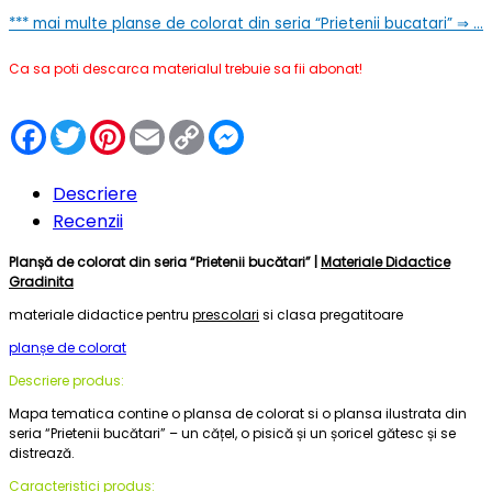
***
mai multe planse de colorat din seria “Prietenii bucatari” ⇒ …
Ca sa poti descarca materialul trebuie sa fii abonat!
Facebook
Twitter
Pinterest
Email
Copy
Messenger
Link
Descriere
Recenzii
Planșă de colorat din seria “Prietenii bucătari” |
Materiale Didactice
Gradinita
materiale didactice pentru
prescolari
si clasa pregatitoare
planșe de colorat
Descriere produs:
Mapa tematica contine o plansa de colorat si o plansa ilustrata din
seria “Prietenii bucătari” – un cățel, o pisică și un șoricel gătesc și se
distrează.
Caracteristici produs: