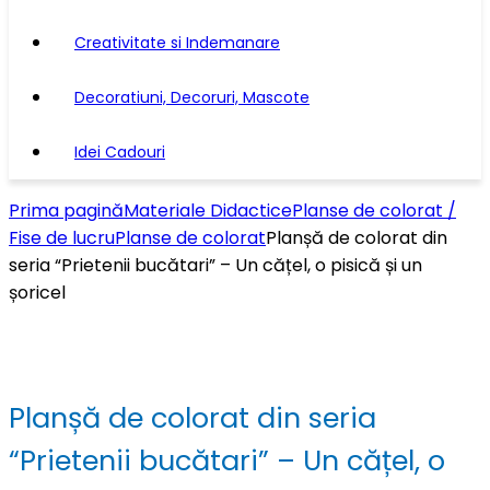
Creativitate si Indemanare
Decoratiuni, Decoruri, Mascote
Idei Cadouri
Prima pagină
Materiale Didactice
Planse de colorat /
Fise de lucru
Planse de colorat
Planșă de colorat din
seria “Prietenii bucătari” – Un cățel, o pisică și un
șoricel
Planșă de colorat din seria
“Prietenii bucătari” – Un cățel, o