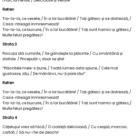
mari, rumenite, / Delicioase și vestite!”
Refren
Tra-la-la, ce veselie, / În a lor bucătărie! / Toți gătesc și se distrează, /
Casa-ntreagă înmiresmează!
Tra-la-la, ce bucurie, / În a lor bucătărie! / Toți sunt harnici și gătesc,/
Multe feluri pregătesc!
Strofa 3
Pisicuța stă cuminte, / Se gândește la plăcinte / Cu smântână și
stafide. / Pricepută-i, doar se știe!
“Plăcintele mele-s bune, / Toată lumea asta spune, / Cele mai
gustoase, zău, / De mănânci, nu-ți pare rău!”
Refren
Tra-la-la, ce veselie, / În a lor bucătărie! / Toți gătesc și se distrează, /
Casa-ntreagă înmiresmează!
Tra-la-la, ce bucurie, / În a lor bucătărie! / Toți sunt harnici și gătesc,/
Multe feluri pregătesc!
Strofa 4
Cățelușul vrea să facă / O ciorbiță delicioasă, / Cu ceapă, morcovi,
cartofi, / Să nu-i fie de deochi!