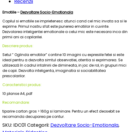
Recenzii
Emotiile –
Dezvoltare Socio-Emotionala
Copilul si emotiile se imprietenesc atunci cand cel mic invata sa si le
exprime. Primul nostru sfat este punerea emotiilor in cuvinte.
Dezvolarea inteligentei emotionale a celui mic este necesara inca din
primii ani ai copilarilei.
Descriere produs:
Setul ” Oglinda emotiilor” contine 10 imagini cu expresiile fetei si este
ideal pentru a dezvolta simtul observatiei, atentia si exprimarea. Se
utilizează în cadrul intalnirii de dimineata, in joc de rol, in grupuri mici
de copii. Dezvolta inteligenta, imaginatia si sociabilitatea
prescolarilor.
Caracteristici produs:
10 planse A4, pdf
Recomandare:
tiparire carton gros > 160g si laminare. Pentru un efect deosebit se
recomanda decuparea pe contur.
SKU:
IDC01
Categorii:
Dezvoltare Socio-Emotionala
,