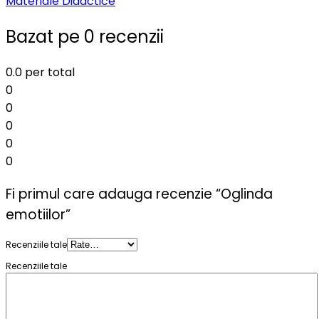
Materiale Didactice
Bazat pe 0 recenzii
0.0
per total
0
0
0
0
0
Fi primul care adauga recenzie “Oglinda
emotiilor”
Recenziile tale
Recenziile tale