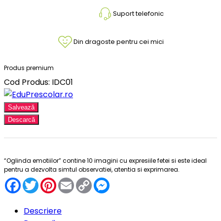
Suport telefonic
Din dragoste pentru cei mici
Produs premium
Cod Produs: IDC01
Salvează
Descarcă
“Oglinda emotiilor” contine 10 imagini cu expresiile fetei si este ideal
pentru a dezvolta simtul observatiei, atentia si exprimarea.
Facebook
Twitter
Pinterest
Email
Copy
Messenger
Link
Descriere