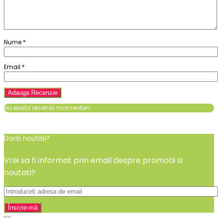
Nume
*
Email
*
Nu exista recenzii momentan.
Doriți noutăți?
Vrei sa fi informat prin email despre promotii si
noutati?