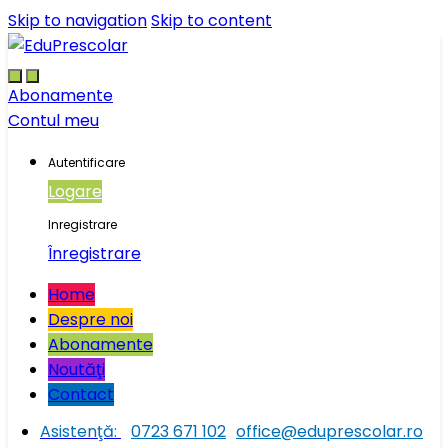
Skip to navigation
Skip to content
Abonamente
Contul meu
Autentificare
Logare
Inregistrare
Înregistrare
Home
Despre noi
Abonamente
Noutăţi
Contact
Asistenţă:
0723 671 102
office@eduprescolar.ro