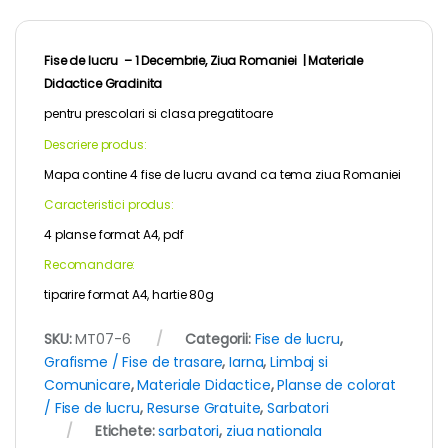
Fise de lucru – 1 Decembrie, Ziua Romaniei |
Materiale
Didactice Gradinita
pentru
prescolari
si clasa pregatitoare
Descriere produs:
Mapa contine 4 fise de lucru avand ca tema ziua Romaniei
Caracteristici produs:
4 planse format A4, pdf
Recomandare:
tiparire format A4, hartie 80g
SKU:
MT07-6
Categorii:
Fise de lucru
,
Grafisme / Fise de trasare
,
Iarna
,
Limbaj si
Comunicare
,
Materiale Didactice
,
Planse de colorat
/ Fise de lucru
,
Resurse Gratuite
,
Sarbatori
Etichete:
sarbatori
,
ziua nationala