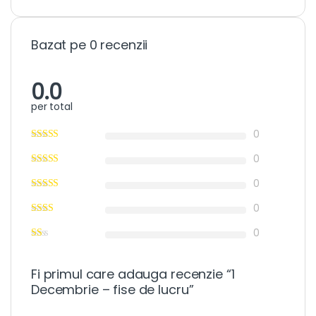
Bazat pe 0 recenzii
0.0
per total
0
0
0
0
0
Fi primul care adauga recenzie “1
Decembrie – fise de lucru”