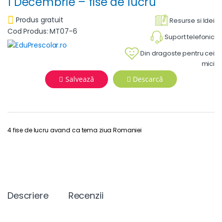
1 Decembrie – fise de lucru
Produs gratuit
Resurse si Idei
Cod Produs: MT07-6
Suport telefonic
Din dragoste pentru cei
mici
Salvează
Descarcă
4 fise de lucru avand ca tema ziua Romaniei
Descriere
Recenzii