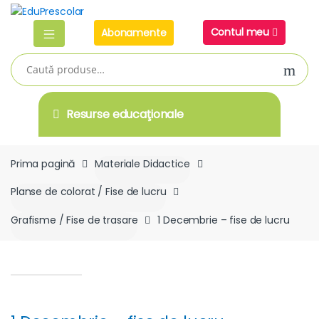
Skip
Skip
to
to
Contul meu
Abonamente
navigation
content
Caută
după:
Resurse educaţionale
Prima pagină
Materiale Didactice
Planse de colorat / Fise de lucru
Grafisme / Fise de trasare
1 Decembrie – fise de lucru