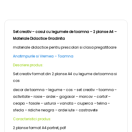
Set creativ – cosul cu legumele de toamna – 2 planse A4 –
Materiale Didactice Gradinita
materiale didactice pentru
prescolari
si clasa pregatitoare
Anotimpurile si Vremea – Toamna
Descriere produs:
Set creativ format din 2 planse A4 cu legume de toamna si
cos
decor de toamna – legume – cos – set creativ – toamna –
activitate – rosie – ardei – gogosar – morcov – cartof –
ceapa – fasole – usturoi – vanata – ciuperca – telina –
sfecla – ridiche neagra – ardei iute – castravete
Caracteristici produs:
2 planse format A4 portret, pdf