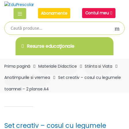
Skip
Skip
to
to
Contul meu
Abonamente
navigation
content
Caută
după:
Resurse educaţionale
Prima pagină
Materiale Didactice
Stiinta si Viata
Anotimpurile si vremea
Set creativ – cosul cu legumele
toamnei – 2 planse A4
Set creativ – cosul cu legumele