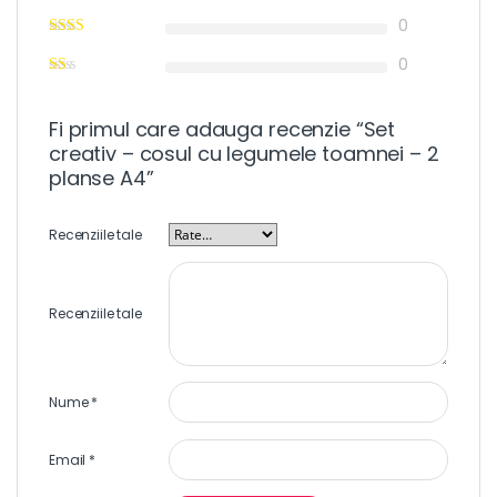
0
0
Fi primul care adauga recenzie “Set
creativ – cosul cu legumele toamnei – 2
planse A4”
Recenziile tale
Recenziile tale
Nume
*
Email
*