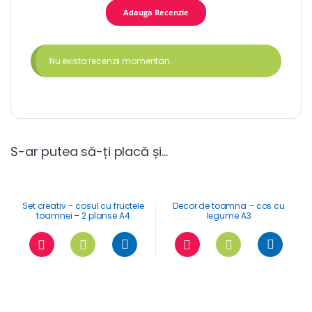
Nu exista recenzii momentan.
S-ar putea să-ți placă și…
Set creativ – cosul cu fructele
Decor de toamna – cos cu
toamnei – 2 planse A4
legume A3