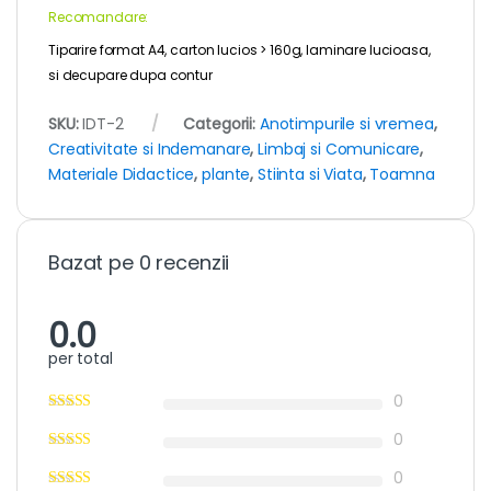
Recomandare:
Tiparire format A4, carton lucios > 160g, laminare lucioasa,
si decupare dupa contur
SKU:
IDT-2
Categorii:
Anotimpurile si vremea
,
Creativitate si Indemanare
,
Limbaj si Comunicare
,
Materiale Didactice
,
plante
,
Stiinta si Viata
,
Toamna
Bazat pe 0 recenzii
0.0
per total
0
0
0