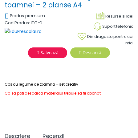
toamnei – 2 planse A4
Produs premium
Resurse si Idei
Cod Produs: IDT-2
Suport telefonic
Din dragoste pentru cei
mici
Salvează
Descarcă
Cos cu legume de toamna – set creativ
Ca sa poti descarca materialul trebuie sa fii abonat!
Descriere
Recenzii