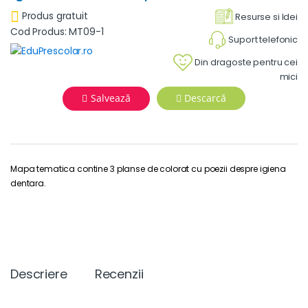
Produs gratuit
Resurse si Idei
Cod Produs: MT09-1
Suport telefonic
Din dragoste pentru cei
mici
Salvează
Descarcă
Mapa tematica contine 3 planse de colorat cu poezii despre igiena
dentara.
Descriere
Recenzii