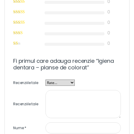
0
0
0
0
0
Fi primul care adauga recenzie “Igiena
dentara – planse de colorat”
Recenziile tale
Recenziile tale
Nume
*