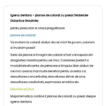
Igiena dentara – planse de colorat cu poezii |
Materiale
Didactice Gradinita
pentru
prescolari
si clasa pregatitoare
planse de colorat
Va invitam la colorat alaturi de cei mici! Ne jucam, coloram
si invatam poezii!
Seria de planse si imagini de colorat a fost conceputa din
dragostea noastra pentru cei mici. Colorarea poate fi o
modalitate eficienta de petrecere a timpului liber alaturi de
cei mici avand mai multe beneficii pentru acestia ca:
dezvoltarea concentratiei, dezvoltarea stimei de sine,
dezvoltarea creativitatii, exprimarea emotiilor etc.
Descriere produs:
Mapa tematica contine 3 planse de colorat cu poezii despre
igiena dentara