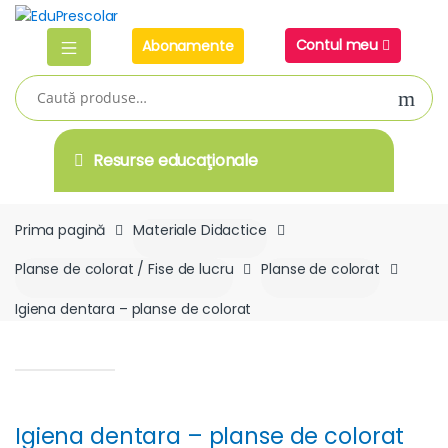
Skip
Skip
to
to
Contul meu
Abonamente
navigation
content
Caută
după:
Resurse educaţionale
Prima pagină
Materiale Didactice
Planse de colorat / Fise de lucru
Planse de colorat
Igiena dentara – planse de colorat
Igiena dentara – planse de colorat