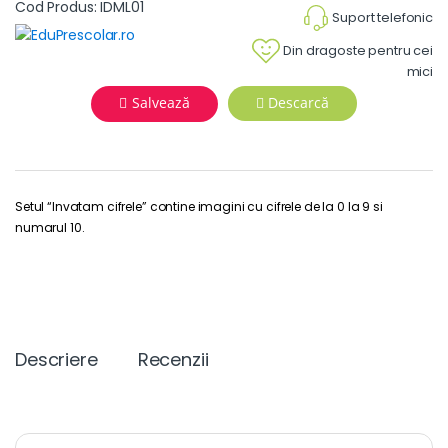
Cod Produs: IDML01
Suport telefonic
Din dragoste pentru cei
mici
Salvează
Descarcă
Setul “Invatam cifrele” contine imagini cu cifrele de la 0 la 9 si
numarul 10.
Descriere
Recenzii