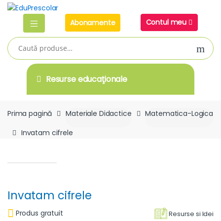
Skip
Skip
to
to
Contul meu
Abonamente
navigation
content
Caută
după:
Resurse educaţionale
Prima pagină
Materiale Didactice
Matematica-Logica
Invatam cifrele
Invatam cifrele
Produs gratuit
Resurse si Idei