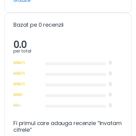
Gratuite
Bazat pe 0 recenzii
0.0
per total
0
0
0
0
0
Fi primul care adauga recenzie “Invatam
cifrele”