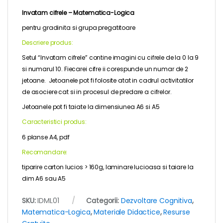
Invatam cifrele –
Matematica-Logica
pentru
gradinita
si grupa pregatitoare
Descriere produs:
Setul “Invatam cifrele” contine imagini cu cifrele de la 0 la 9
si numarul 10. Fiecarei cifre ii corespunde un numar de 2
jetoane. Jetoanele pot fi folosite atat in cadrul activitatilor
de asociere cat si in procesul de predare a cifrelor.
Jetoanele pot fi taiate la dimensiunea A6 si A5
Caracteristici produs:
6 planse A4, pdf
Recomandare:
tiparire carton lucios > 160g, laminare lucioasa si taiare la
dim A6 sau A5
SKU:
IDML01
Categorii:
Dezvoltare Cognitiva
,
Matematica-Logica
,
Materiale Didactice
,
Resurse