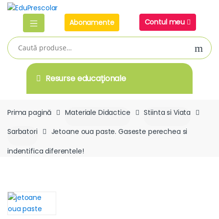
Skip
Skip
to
to
Contul meu
Abonamente
navigation
content
Caută
după:
Resurse educaţionale
Prima pagină
Materiale Didactice
Stiinta si Viata
Sarbatori
Jetoane oua paste. Gaseste perechea si
indentifica diferentele!