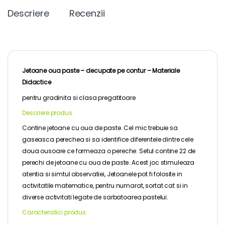
Descriere
Recenzii
Jetoane oua paste – decupate pe contur –
Materiale
Didactice
pentru
gradinita
si clasa pregatitoare
Descriere produs:
Contine jetoane cu oua de paste. Cel mic trebuie sa
gaseasca perechea si sa identifice diferentele dintre cele
doua ousoare ce formeaza o pereche. Setul contine 22 de
perechi de jetoane cu oua de paste. Acest joc stimuleaza
atentia si simtul observatiei, Jetoanele pot fi folosite in
activitatile matematice, pentru numarat, sortat cat si in
diverse activitati legate de sarbatoarea pastelui.
Caracteristici produs: