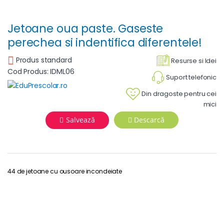
Jetoane oua paste. Gaseste
perechea si indentifica diferentele!
Produs standard
Resurse si Idei
Cod Produs: IDML06
Suport telefonic
Din dragoste pentru cei
mici
Salvează
Descarcă
44 de jetoane cu ousoare incondeiate