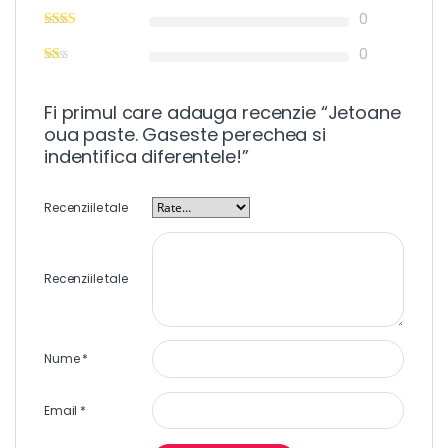
0
0
Fi primul care adauga recenzie “Jetoane
oua paste. Gaseste perechea si
indentifica diferentele!”
Recenziile tale
Recenziile tale
Nume
*
Email
*