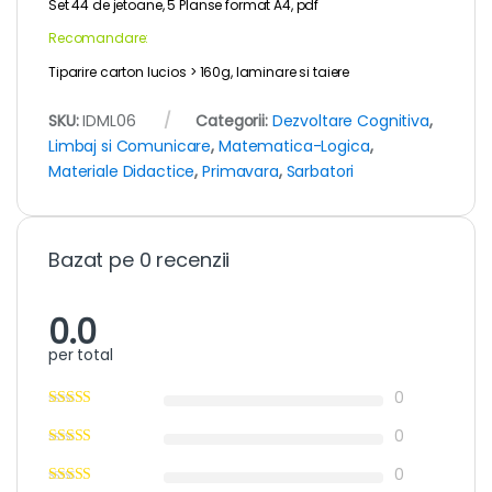
Set 44 de jetoane, 5 Planse format A4, pdf
Recomandare:
Tiparire carton lucios > 160g, laminare si taiere
SKU:
IDML06
Categorii:
Dezvoltare Cognitiva
,
Limbaj si Comunicare
,
Matematica-Logica
,
Materiale Didactice
,
Primavara
,
Sarbatori
Bazat pe 0 recenzii
0.0
per total
0
0
0