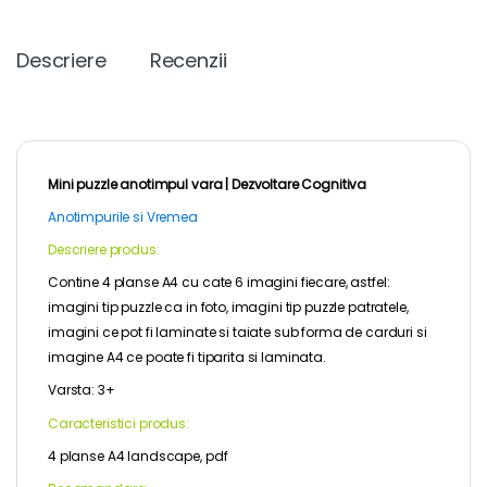
c
i
n
a
p
s
e
t
t
i
y
s
b
t
e
l
L
e
Descriere
Recenzii
o
e
r
i
n
o
r
e
n
g
k
s
k
e
t
r
Mini puzzle anotimpul vara | Dezvoltare Cognitiva
Anotimpurile si Vremea
Descriere produs:
Contine 4 planse A4 cu cate 6 imagini fiecare, astfel:
imagini tip puzzle ca in foto, imagini tip puzzle patratele,
imagini ce pot fi laminate si taiate sub forma de carduri si
imagine A4 ce poate fi tiparita si laminata.
Varsta: 3+
Caracteristici produs:
4 planse A4 landscape, pdf