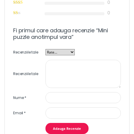
0
0
Fi primul care adauga recenzie “Mini
puzzle anotimpul vara”
Recenziile tale
Recenziile tale
Nume
*
Email
*