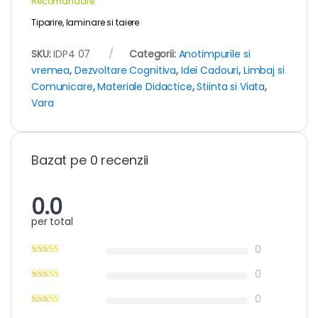
Recomandare:
Tiparire, laminare si taiere
SKU:
IDP4 07
Categorii:
Anotimpurile si
vremea
,
Dezvoltare Cognitiva
,
Idei Cadouri
,
Limbaj si
Comunicare
,
Materiale Didactice
,
Stiinta si Viata
,
Vara
Bazat pe 0 recenzii
0.0
per total
0
0
0