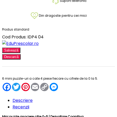
Suport telefonic
Din dragoste pentru cei mici
Produs standard
Cod Produs: IDP4 04
Salvează
Descarcă
6 mini puzzle-uri a cate 4 piese fiecare cu cifrele de la 0 la 5.
Facebook
Twitter
Pinterest
Email
Copy
Messenger
Link
Descriere
Recenzii
Mini puzzle asociere cifre 0-5 | Dezvoltare Cognitiva