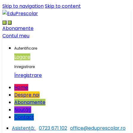
Skip to navigation
Skip to content
Abonamente
Contul meu
Autentificare
Logare
Inregistrare
Înregistrare
Home
Despre noi
Abonamente
Noutăţi
Contact
Asistenţă:
0723 671 102
office@eduprescolar.ro