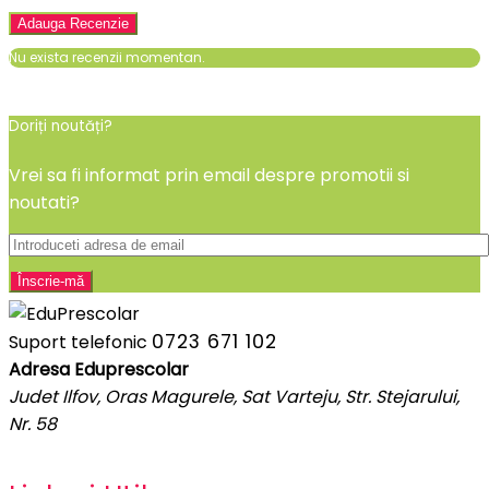
Nu exista recenzii momentan.
Doriți noutăți?
Vrei sa fi informat prin email despre promotii si
noutati?
0723 671 102
Suport telefonic
Adresa Eduprescolar
Judet Ilfov, Oras Magurele, Sat Varteju, Str. Stejarului,
Nr. 58