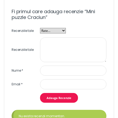
Fi primul care adauga recenzie “Mini
puzzle Craciun”
Recenziile tale
Recenziile tale
Nume
*
Email
*
Nu exista recenzii momentan.