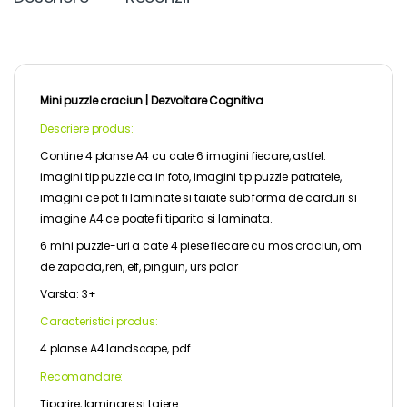
o
r
e
n
g
k
s
k
e
t
r
Mini puzzle craciun | Dezvoltare Cognitiva
Descriere produs:
Contine 4 planse A4 cu cate 6 imagini fiecare, astfel:
imagini tip puzzle ca in foto, imagini tip puzzle patratele,
imagini ce pot fi laminate si taiate sub forma de carduri si
imagine A4 ce poate fi tiparita si laminata.
6 mini puzzle-uri a cate 4 piese fiecare cu mos craciun, om
de zapada, ren, elf, pinguin, urs polar
Varsta: 3+
Caracteristici produs:
4 planse A4 landscape, pdf
Recomandare:
Tiparire, laminare si taiere