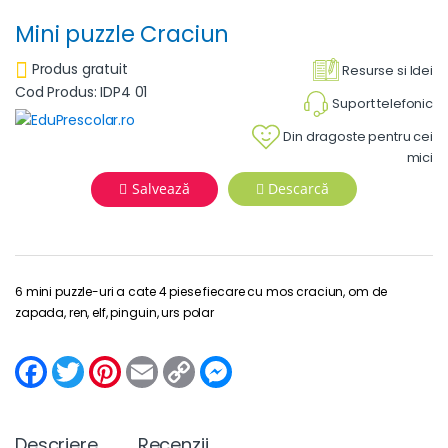
Mini puzzle Craciun
Produs gratuit
Resurse si Idei
Cod Produs: IDP4 01
Suport telefonic
Din dragoste pentru cei
mici
Salvează
Descarcă
6 mini puzzle-uri a cate 4 piese fiecare cu mos craciun, om de
zapada, ren, elf, pinguin, urs polar
F
T
P
E
C
M
a
w
i
m
o
e
c
i
n
a
p
s
e
t
t
i
y
s
b
t
e
l
L
e
Descriere
Recenzii
o
e
r
i
n