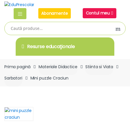
Skip
Skip
to
to
Contul meu
Abonamente
navigation
content
Caută
după:
Resurse educaţionale
Prima pagină
Materiale Didactice
Stiinta si Viata
Sarbatori
Mini puzzle Craciun