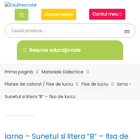
Skip
Skip
to
to
Contul meu
Abonamente
navigation
content
Caută
după:
Resurse educaţionale
Prima pagină
Materiale Didactice
Planse de colorat / Fise de lucru
Fise de lucru
Iarna –
Sunetul si litera “B” – fisa de lucru
Iarna – Sunetul si litera “B” – fisa de