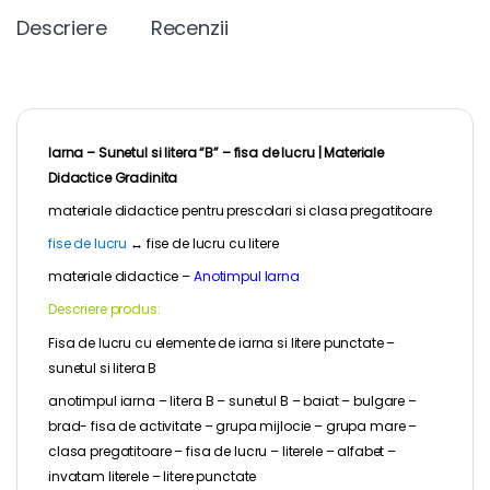
b
t
e
l
L
e
Descriere
Recenzii
o
e
r
i
n
o
r
e
n
g
k
s
k
e
t
r
Iarna – Sunetul si litera “B” – fisa de lucru |
Materiale
Didactice Gradinita
materiale didactice pentru
prescolari
si clasa pregatitoare
fise de lucru
↔
fise de lucru cu litere
materiale didactice –
Anotimpul Iarna
Descriere produs:
Fisa de lucru cu elemente de iarna si litere punctate –
sunetul si litera B
anotimpul iarna – litera B – sunetul B – baiat – bulgare –
brad- fisa de activitate – grupa mijlocie – grupa mare –
clasa pregatitoare – fisa de lucru – literele – alfabet –
invatam literele – litere punctate