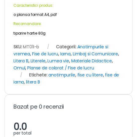
Caracteristici produs:
o plansa format A4, pdf
Recomandare:
tiparire hartie 80g
SKU:
MT01I-b
Categorii:
Anotimpurile si
vremea
,
Fise de lucru
,
Iarna
,
Limbaj si Comunicare
,
Litera B
,
Literele
,
Lumea vie
,
Materiale Didactice
,
Omul
,
Planse de colorat / Fise de lucru
Etichete:
anotimpurile
,
fise cu litere
,
fise de
iarna
,
litera B
Bazat pe 0 recenzii
0.0
per total