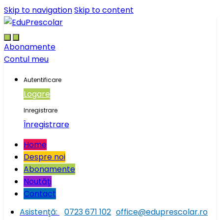
Skip to navigation
Skip to content
Abonamente
Contul meu
Autentificare
Logare
Inregistrare
Înregistrare
Home
Despre noi
Abonamente
Noutăţi
Contact
Asistenţă:
0723 671 102
office@eduprescolar.ro