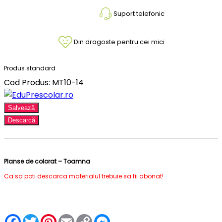
Suport telefonic
Din dragoste pentru cei mici
Produs standard
Cod Produs: MT10-14
Salvează
Descarcă
Planse de colorat – Toamna
Ca sa poti descarca materialul trebuie sa fii abonat!
Facebook
Twitter
Pinterest
Email
Copy
Messenger