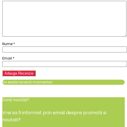
Nume
*
Email
*
Nu exista recenzii momentan.
Doriți noutăți?
Vrei sa fi informat prin email despre promotii si
noutati?