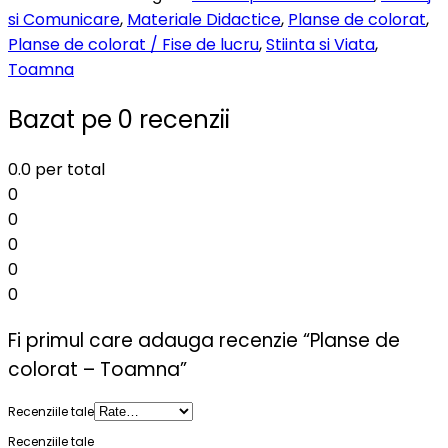
si Comunicare
,
Materiale Didactice
,
Planse de colorat
,
Planse de colorat / Fise de lucru
,
Stiinta si Viata
,
Toamna
Bazat pe 0 recenzii
0.0
per total
0
0
0
0
0
Fi primul care adauga recenzie “Planse de
colorat – Toamna”
Recenziile tale
Recenziile tale