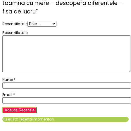
toamna cu mere – descopera diferentele –
fisa de lucru”
Recenziile tale
Recenziile tale
Nume
*
Email
*
Nu exista recenzii momentan.