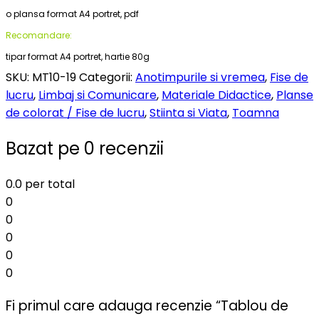
o plansa format A4 portret, pdf
Recomandare:
tipar format A4 portret, hartie 80g
SKU:
MT10-19
Categorii:
Anotimpurile si vremea
,
Fise de
lucru
,
Limbaj si Comunicare
,
Materiale Didactice
,
Planse
de colorat / Fise de lucru
,
Stiinta si Viata
,
Toamna
Bazat pe 0 recenzii
0.0
per total
0
0
0
0
0
Fi primul care adauga recenzie “Tablou de