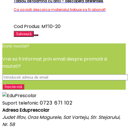
Tablou de toamna cu arici – descopera diferentele
Ca sa poti descarca materialul trebuie sa fii abonat!
Cod Produs: MT10-20
Salvează
Doriți noutăți?
Vrei sa fi informat prin email despre promotii si
noutati?
0723 671 102
Suport telefonic
Adresa Eduprescolar
Judet Ilfov, Oras Magurele, Sat Varteju, Str. Stejarului,
Nr. 58