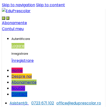
Skip to navigation
Skip to content
Abonamente
Contul meu
Autentificare
Logare
Inregistrare
Înregistrare
Home
Despre noi
Abonamente
Noutăţi
Contact
Asistenţă:
0723 671 102
office@eduprescolar.ro