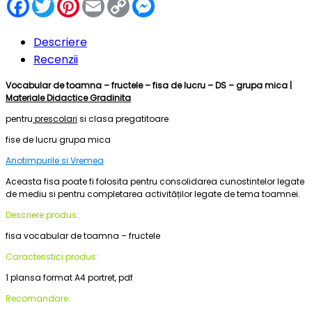
Facebook
Twitter
Pinterest
Email
Copy
Messenger
Link
Descriere
Recenzii
Vocabular de toamna – fructele – fisa de lucru – DS – grupa mica |
Materiale Didactice Gradinita
pentru
prescolari
si clasa pregatitoare
fise de lucru grupa mica
Anotimpurile si Vremea
Aceasta fisa poate fi folosita pentru consolidarea cunostintelor legate
de mediu si pentru completarea activităților legate de tema toamnei.
Descriere produs:
fisa vocabular de toamna – fructele
Caracteristici produs:
1 plansa format A4 portret, pdf
Recomandare: