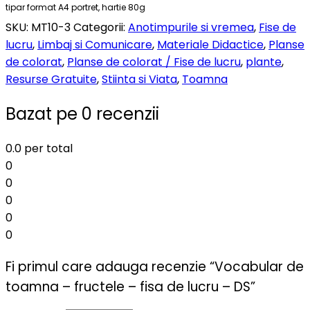
tipar format A4 portret, hartie 80g
SKU:
MT10-3
Categorii:
Anotimpurile si vremea
,
Fise de
lucru
,
Limbaj si Comunicare
,
Materiale Didactice
,
Planse
de colorat
,
Planse de colorat / Fise de lucru
,
plante
,
Resurse Gratuite
,
Stiinta si Viata
,
Toamna
Bazat pe 0 recenzii
0.0
per total
0
0
0
0
0
Fi primul care adauga recenzie “Vocabular de
toamna – fructele – fisa de lucru – DS”