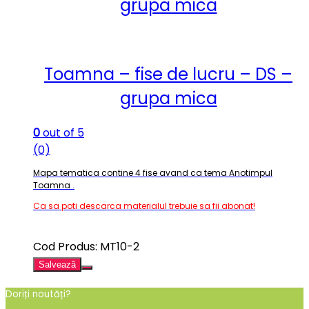
grupa mica
Toamna – fise de lucru – DS –
grupa mica
0
out of 5
(0)
Mapa tematica contine 4 fise avand ca tema Anotimpul
Toamna .
Ca sa poti descarca materialul trebuie sa fii abonat!
Cod Produs: MT10-2
Salvează
Doriți noutăți?