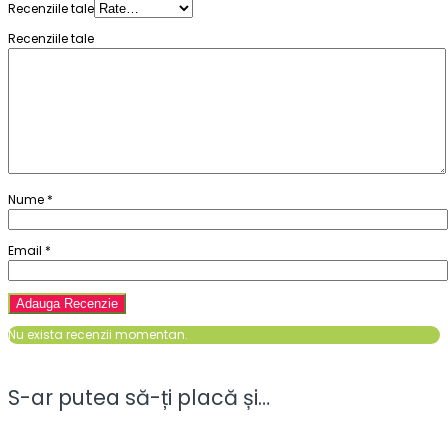
Recenziile tale
Recenziile tale
Nume
*
Email
*
Nu exista recenzii momentan.
S-ar putea să-ți placă și…