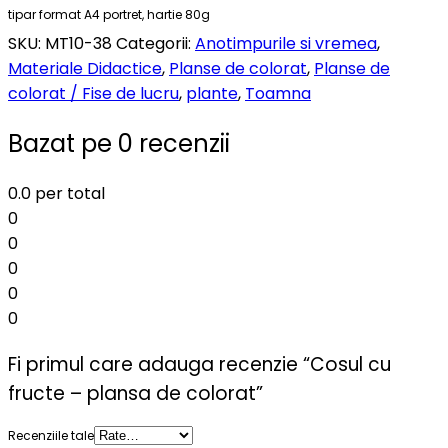
tipar format A4 portret, hartie 80g
SKU:
MT10-38
Categorii:
Anotimpurile si vremea
,
Materiale Didactice
,
Planse de colorat
,
Planse de
colorat / Fise de lucru
,
plante
,
Toamna
Bazat pe 0 recenzii
0.0
per total
0
0
0
0
0
Fi primul care adauga recenzie “Cosul cu
fructe – plansa de colorat”
Recenziile tale