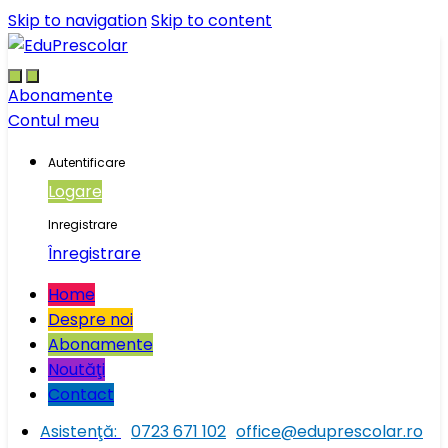
Skip to navigation
Skip to content
Abonamente
Contul meu
Autentificare
Logare
Inregistrare
Înregistrare
Home
Despre noi
Abonamente
Noutăţi
Contact
Asistenţă:
0723 671 102
office@eduprescolar.ro