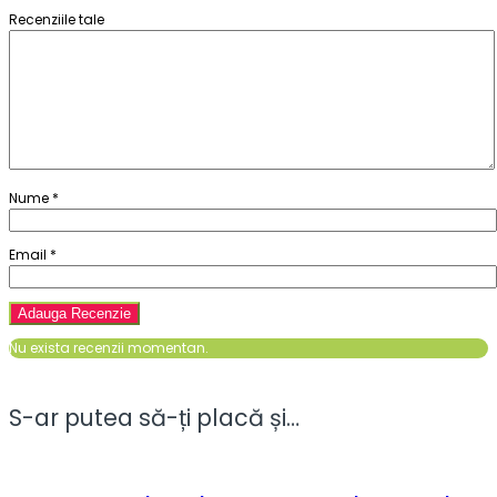
Recenziile tale
Nume
*
Email
*
Nu exista recenzii momentan.
S-ar putea să-ți placă și…