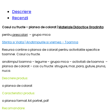
Descriere
Recenzii
Cosul cu fructe – plansa de colorat |
Materiale Didactice Gradinita
pentru
prescolari
– grupa mica
Stiinta si Viata | Anotimpurile si vremea – Toamna
Resursa contine o plansa de colorat pentru activitatile specifice
toamnei. Cosul cu fructe.
anotimpul toamna – legume
– grupa mica – activitati de toamna –
plansa de colorat
– cos cu fructe: strugure, mar, para, gutuie, pruna,
nuca.
Descriere produs:
o plansa de colorat
Caracteristici produs:
o plansa format A4 portret, pdf
Recomandare: