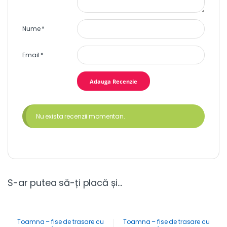
Nume
*
Email
*
Nu exista recenzii momentan.
S-ar putea să-ți placă și…
Toamna – fise de trasare cu
Toamna – fise de trasare cu