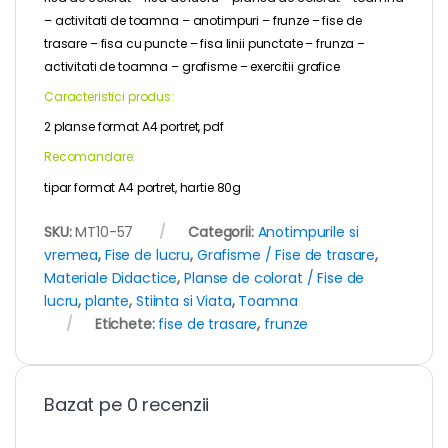
– activitati de toamna – anotimpuri – frunze – fise de
trasare – fisa cu puncte – fisa linii punctate – frunza –
activitati de toamna – grafisme – exercitii grafice
Caracteristici produs:
2 planse format A4 portret, pdf
Recomandare:
tipar format A4 portret, hartie 80g
SKU:
MT10-57
Categorii:
Anotimpurile si
vremea
,
Fise de lucru
,
Grafisme / Fise de trasare
,
Materiale Didactice
,
Planse de colorat / Fise de
lucru
,
plante
,
Stiinta si Viata
,
Toamna
Etichete:
fise de trasare
,
frunze
Bazat pe 0 recenzii