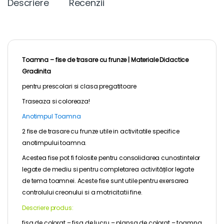
Descriere
Recenzii
Toamna – fise de trasare cu frunze |
Materiale Didactice
Gradinita
pentru
prescolari
si clasa pregatitoare
Traseaza si coloreaza!
Anotimpul Toamna
2 fise de trasare cu frunze utile in activitatile specifice
anotimpului toamna.
Acestea fise pot fi folosite pentru consolidarea cunostintelor
legate de mediu si pentru completarea activităților legate
de tema toamnei. Aceste
fise sunt utile pentru exersarea
controlului creonului si a motricitatii fine.
Descriere produs:
fisa de colorat – fisa de lucru – plansa de colorat – toamna