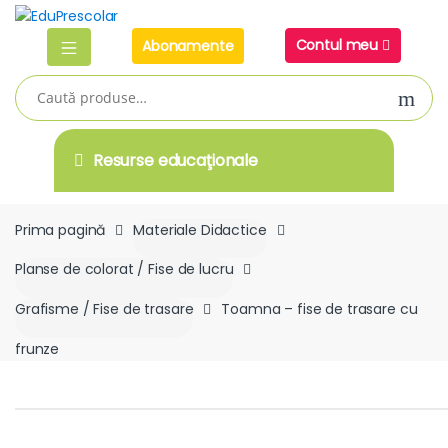
Skip
Skip
to
to
Contul meu
Abonamente
navigation
content
Caută
după:
Resurse educaţionale
Prima pagină
Materiale Didactice
Planse de colorat / Fise de lucru
Grafisme / Fise de trasare
Toamna – fise de trasare cu
frunze