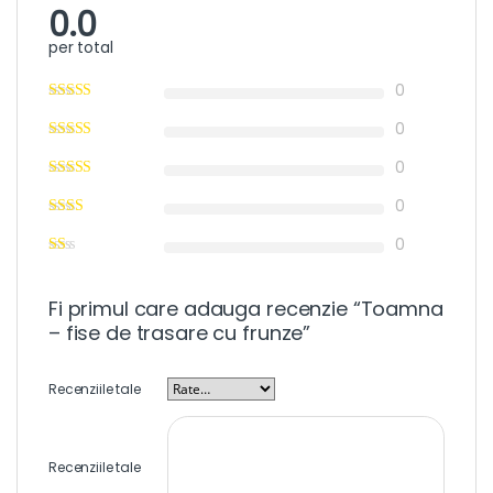
0.0
per total
0
0
0
0
0
Fi primul care adauga recenzie “Toamna
– fise de trasare cu frunze”
Recenziile tale
Recenziile tale