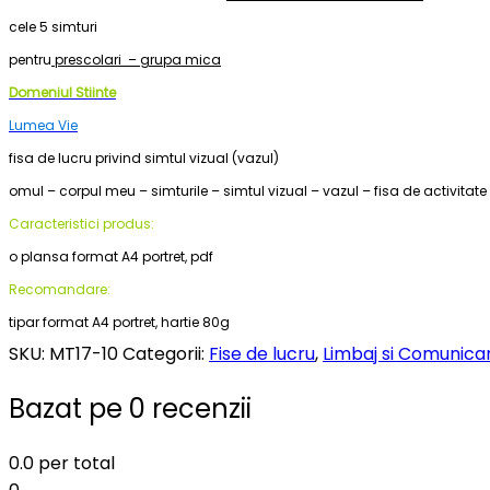
cele 5 simturi
pentru
prescolari – grupa mica
Domeniul Stiinte
Lumea Vie
fisa de lucru privind simtul vizual (vazul)
omul – corpul meu – simturile – simtul vizual – vazul – fisa de activitate
Caracteristici produs:
o plansa format A4 portret, pdf
Recomandare:
tipar format A4 portret, hartie 80g
SKU:
MT17-10
Categorii:
Fise de lucru
,
Limbaj si Comunica
Bazat pe 0 recenzii
0.0
per total