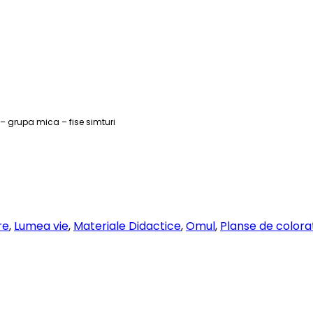
 – grupa mica – fise simturi
re
,
Lumea vie
,
Materiale Didactice
,
Omul
,
Planse de colorat