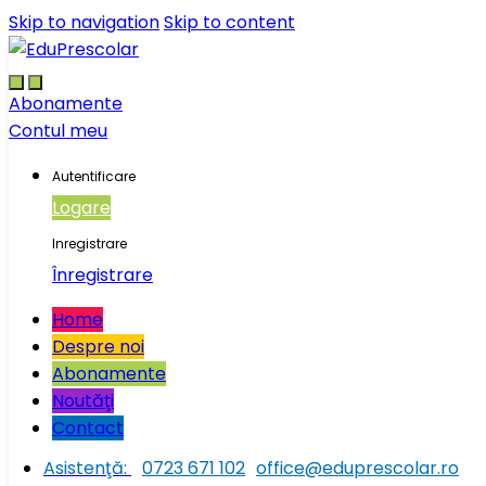
Skip to navigation
Skip to content
Abonamente
Contul meu
Autentificare
Logare
Inregistrare
Înregistrare
Home
Despre noi
Abonamente
Noutăţi
Contact
Asistenţă:
0723 671 102
office@eduprescolar.ro