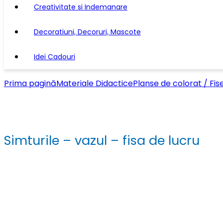
Creativitate si Indemanare
Decoratiuni, Decoruri, Mascote
Idei Cadouri
Prima pagină
Materiale Didactice
Planse de colorat / Fis
Simturile – vazul – fisa de lucru