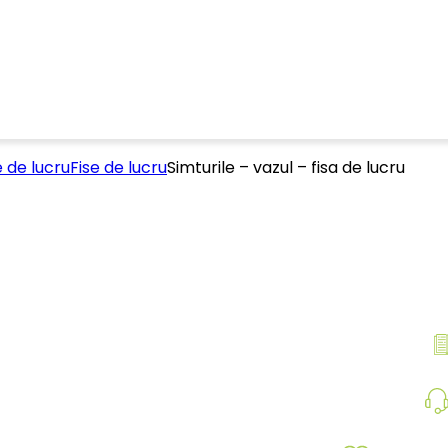
e de lucru
Fise de lucru
Simturile – vazul – fisa de lucru