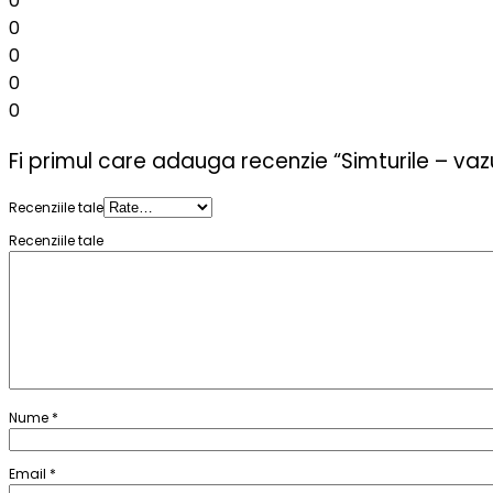
0
0
0
0
0
Fi primul care adauga recenzie “Simturile – vazu
Recenziile tale
Recenziile tale
Nume
*
Email
*