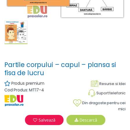
Partile corpului – capul – plansa si
fisa de lucru
Produs premium
Resurse si Idei
Cod Produs: MT17-4
Suport telefonic
Din dragoste pentru cei
mici
Salvează
Descarcă