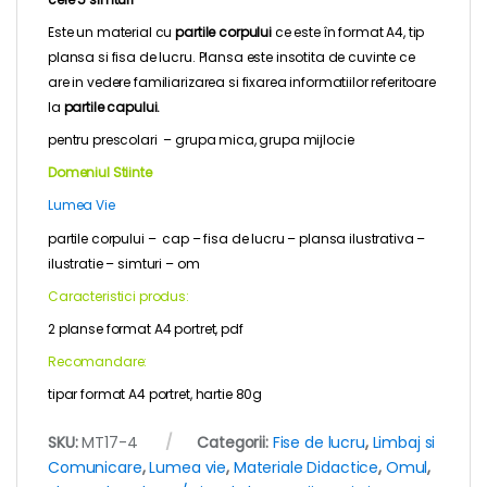
Este un material cu
partile corpului
ce este în format A4, tip
plansa si fisa de lucru. Plansa este insotita de cuvinte ce
are in vedere familiarizarea si fixarea informatiilor referitoare
la
partile capului.
pentru
prescolari – grupa mica, grupa mijlocie
Domeniul Stiinte
Lumea Vie
partile corpului – cap – fisa de lucru – plansa ilustrativa –
ilustratie – simturi – om
Caracteristici produs:
2 planse format A4 portret, pdf
Recomandare:
tipar format A4 portret, hartie 80g
SKU:
MT17-4
Categorii:
Fise de lucru
,
Limbaj si
Comunicare
,
Lumea vie
,
Materiale Didactice
,
Omul
,