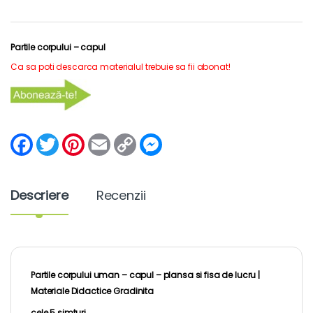
Partile corpului – capul
Ca sa poti descarca materialul trebuie sa fii abonat!
F
T
P
E
C
M
a
w
i
m
o
e
c
i
n
a
p
s
e
t
t
i
y
s
b
t
e
l
L
e
Descriere
Recenzii
o
e
r
i
n
o
r
e
n
g
k
s
k
e
t
r
Partile corpului uman – capul – plansa si fisa de lucru |
Materiale Didactice Gradinita
cele 5 simturi