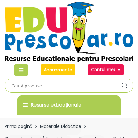
Skip
Skip
to
to
navigation
content
Contul meu
Abonamente
Caută
după:
Resurse educaţionale
Prima pagină
Materiale Didactice