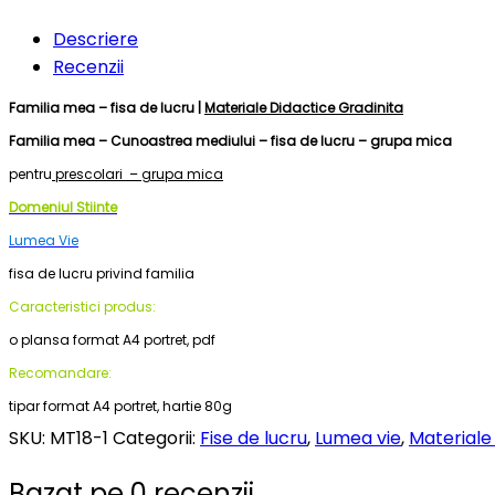
Descriere
Recenzii
Familia mea – fisa de lucru |
Materiale Didactice Gradinita
Familia mea – Cunoastrea mediului – fisa de lucru – grupa mica
pentru
prescolari – grupa mica
Domeniul Stiinte
Lumea Vie
fisa de lucru privind familia
Caracteristici produs:
o plansa format A4 portret, pdf
Recomandare:
tipar format A4 portret, hartie 80g
SKU:
MT18-1
Categorii:
Fise de lucru
,
Lumea vie
,
Materiale
Bazat pe 0 recenzii