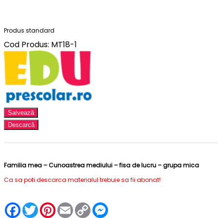
Produs standard
Cod Produs: MT18-1
Salvează
Descarcă
Familia mea – Cunoastrea mediului – fisa de lucru – grupa mica
Ca sa poti descarca materialul trebuie sa fii abonat!
Facebook
Twitter
Pinterest
Email
Copy
Messenger
Link