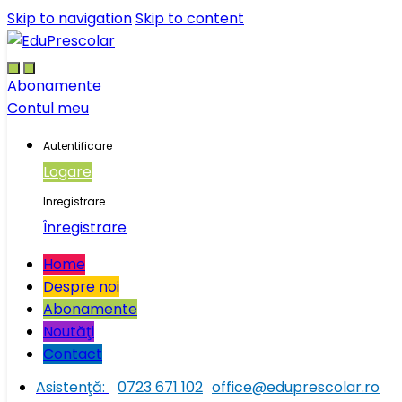
Skip to navigation
Skip to content
Abonamente
Contul meu
Autentificare
Logare
Inregistrare
Înregistrare
Home
Despre noi
Abonamente
Noutăţi
Contact
Asistenţă:
0723 671 102
office@eduprescolar.ro