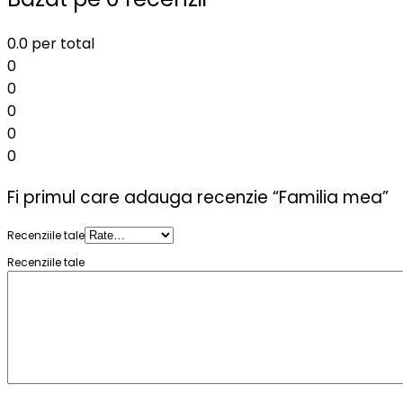
0.0
per total
0
0
0
0
0
Fi primul care adauga recenzie “Familia mea”
Recenziile tale
Recenziile tale