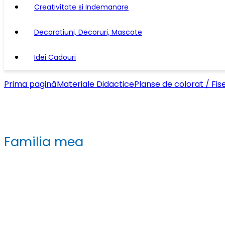
Creativitate si Indemanare
Decoratiuni, Decoruri, Mascote
Idei Cadouri
Prima pagină
Materiale Didactice
Planse de colorat / Fis
Familia mea