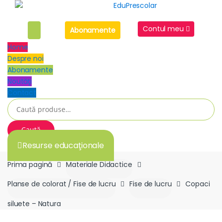
Skip
Skip
to
to
navigation
content
Contul meu
Abonamente
Home
Despre noi
Abonamente
Noutăţi
Contact
Caută
după:
Caută
Resurse educaţionale
Prima pagină
Materiale Didactice
Planse de colorat / Fise de lucru
Fise de lucru
Copaci
siluete – Natura