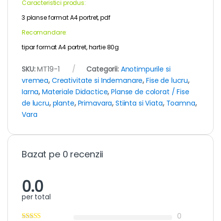
Caracteristici produs:
3 planse format A4 portret, pdf
Recomandare:
tipar format A4 portret, hartie 80g
SKU:
MT19-1
Categorii:
Anotimpurile si
vremea
,
Creativitate si Indemanare
,
Fise de lucru
,
Iarna
,
Materiale Didactice
,
Planse de colorat / Fise
de lucru
,
plante
,
Primavara
,
Stiinta si Viata
,
Toamna
,
Vara
Bazat pe 0 recenzii
0.0
per total
0