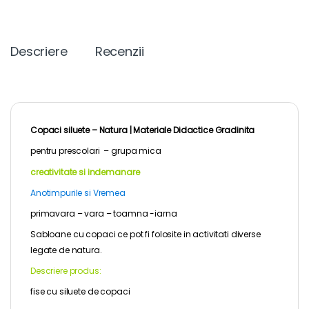
Descriere
Recenzii
Copaci siluete – Natura |
Materiale Didactice Gradinita
pentru
prescolari – grupa mica
creativitate si indemanare
Anotimpurile si Vremea
primavara – vara – toamna -iarna
Sabloane cu copaci ce pot fi folosite in activitati diverse
legate de natura.
Descriere produs:
fise cu siluete de copaci