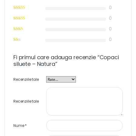
0
0
0
0
Fi primul care adauga recenzie “Copaci
siluete – Natura”
Recenziile tale
Recenziile tale
Nume
*