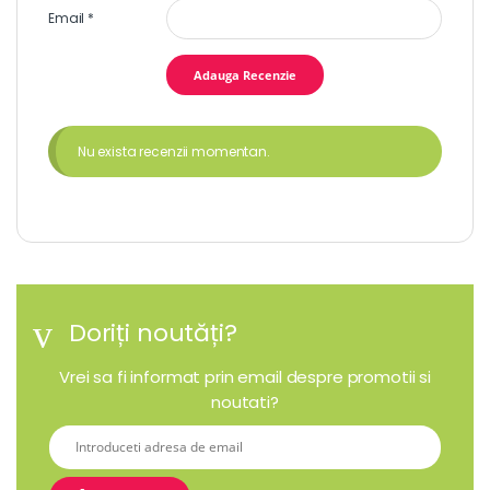
Email
*
Nu exista recenzii momentan.
Doriți noutăți?
Vrei sa fi informat prin email despre promotii si
noutati?