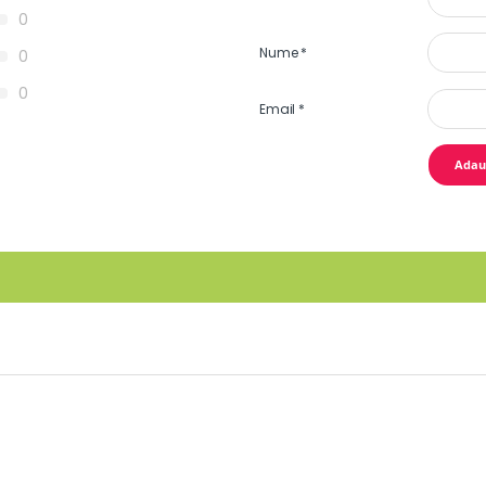
0
Nume
*
0
0
Email
*