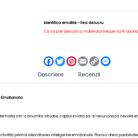
Identifica emotiile – fisa de lucru
Ca sa poti descarca materialul trebuie sa fii abona
F
T
P
E
C
M
a
w
i
m
o
e
c
i
n
a
p
s
Descriere
e
t
t
Recenzii
i
y
s
b
t
e
l
L
e
o
e
r
i
n
o
r
e
n
g
k
s
k
e
o-Emotionala
t
r
tie traita intr-o anumita situatie, copilul invata sa-si recunoasca nevoile 
activități privind dezvoltarea inteligentei emoționale. Plansa ofera posibiliat