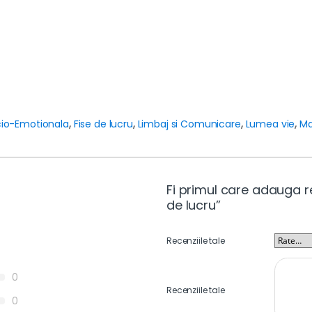
cio-Emotionala
,
Fise de lucru
,
Limbaj si Comunicare
,
Lumea vie
,
Ma
Fi primul care adauga re
de lucru”
Recenziile tale
0
Recenziile tale
0