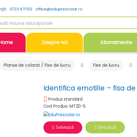
nţă:
0723 671 102
office@eduprescolar.ro
h
Home
Despre noi
Abonamente
Planse de colorat / Fise de lucru
Fise de lucru
Identifica emotiile – fisa de
Produs standard
Cod Produs: MT20-5
Salvează
Descarcă