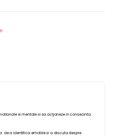
t!
emotionale si mentale si sa acţioneze in consecinta.
ea de a identifica emotiile si a discuta despre