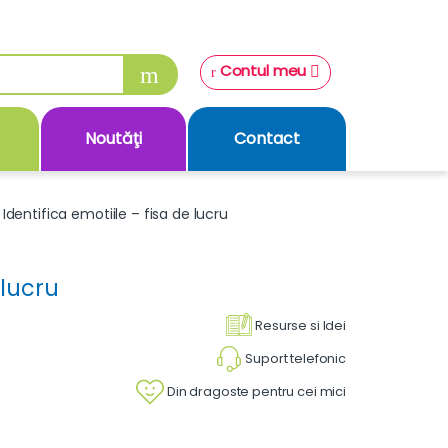
Contul meu
Noutăţi
Contact
Identifica emotiile – fisa de lucru
 lucru
Resurse si Idei
Suport telefonic
Din dragoste pentru cei mici