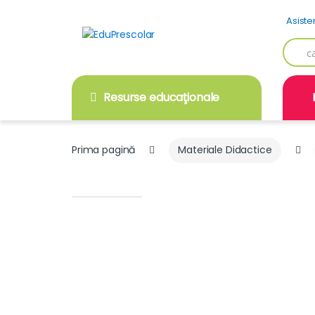
Skip
Skip
Asiste
to
to
navigation
content
Searc
for:
Resurse educaţionale
Prima pagină
Materiale Didactice