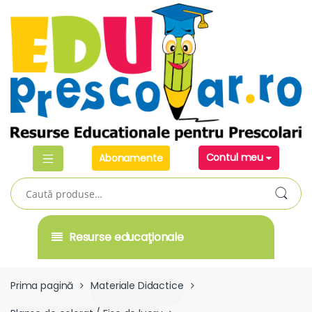
Skip
Skip
to
to
navigation
content
Contul meu
Abonamente
Caută
după:
Resurse educaţionale
Prima pagină
Materiale Didactice