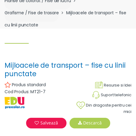
Planse de colorat / Fise de lucru
Grafisme / Fise de trasare
Mijloacele de transport – fise
cu linii punctate
Mijloacele de transport – fise cu linii
punctate
Produs standard
Resurse si Idei
Cod Produs: MT21-7
Suport telefonic
Din dragoste pentru cei
mici
Salvează
Descarcă