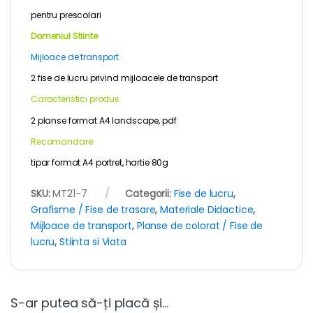
pentru
prescolari
Domeniul Stiinte
Mijloace de transport
2 fise de lucru privind mijloacele de transport
Caracteristici produs:
2 planse format A4 landscape, pdf
Recomandare:
tipar format A4 portret, hartie 80g
SKU:
MT21-7
Categorii:
Fise de lucru
,
Grafisme / Fise de trasare
,
Materiale Didactice
,
Mijloace de transport
,
Planse de colorat / Fise de
lucru
,
Stiinta si Viata
S-ar putea să-ți placă și…