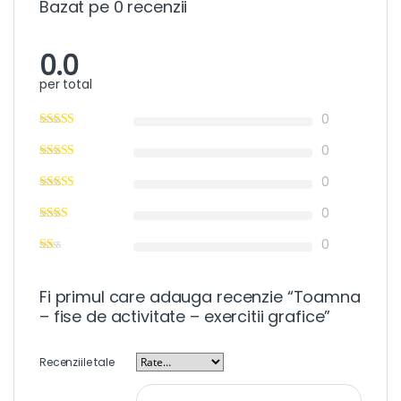
Bazat pe 0 recenzii
0.0
per total
0
0
0
0
0
Fi primul care adauga recenzie “Toamna
– fise de activitate – exercitii grafice”
Recenziile tale