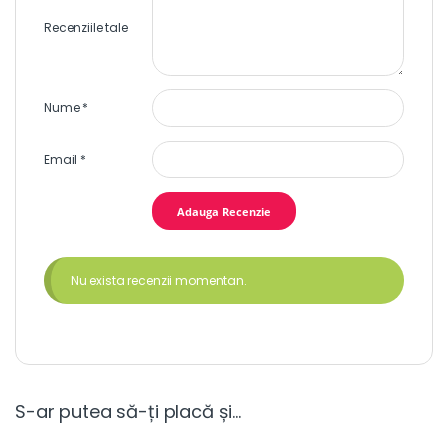
Recenziile tale
Nume
*
Email
*
Nu exista recenzii momentan.
S-ar putea să-ți placă și…