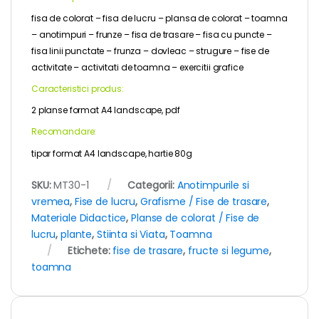
fisa de colorat – fisa de lucru – plansa de colorat – toamna
– anotimpuri – frunze – fisa de trasare – fisa cu puncte –
fisa linii punctate – frunza – dovleac – strugure – fise de
activitate – activitati de toamna – exercitii grafice
Caracteristici produs:
2 planse format A4 landscape, pdf
Recomandare:
tipar format A4 landscape, hartie 80g
SKU:
MT30-1
Categorii:
Anotimpurile si
vremea
,
Fise de lucru
,
Grafisme / Fise de trasare
,
Materiale Didactice
,
Planse de colorat / Fise de
lucru
,
plante
,
Stiinta si Viata
,
Toamna
Etichete:
fise de trasare
,
fructe si legume
,
toamna