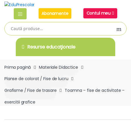
Skip
Skip
to
to
Contul meu
Abonamente
navigation
content
Caută
după:
Resurse educaţionale
Prima pagină
Materiale Didactice
Planse de colorat / Fise de lucru
Grafisme / Fise de trasare
Toamna – fise de activitate –
exercitii grafice