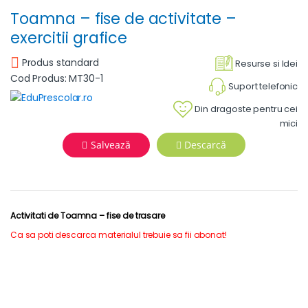
Toamna – fise de activitate –
exercitii grafice
Produs standard
Resurse si Idei
Cod Produs: MT30-1
Suport telefonic
Din dragoste pentru cei
mici
Salvează
Descarcă
Activitati de Toamna – fise de trasare
Ca sa poti descarca materialul trebuie sa fii abonat!