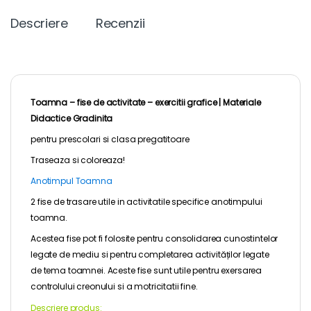
Descriere
Recenzii
Toamna – fise de activitate – exercitii grafice |
Materiale
Didactice Gradinita
pentru
prescolari
si clasa pregatitoare
Traseaza si coloreaza!
Anotimpul Toamna
2 fise de trasare utile in activitatile specifice anotimpului
toamna.
Acestea fise pot fi folosite pentru consolidarea cunostintelor
legate de mediu si pentru completarea activităților legate
de tema toamnei. Aceste
fise sunt utile pentru exersarea
controlului creonului si a motricitatii fine.
Descriere produs: