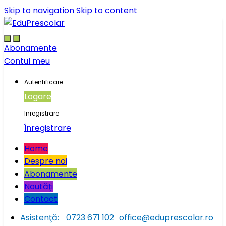
Skip to navigation
Skip to content
Abonamente
Contul meu
Autentificare
Logare
Inregistrare
Înregistrare
Home
Despre noi
Abonamente
Noutăţi
Contact
Asistenţă:
0723 671 102
office@eduprescolar.ro