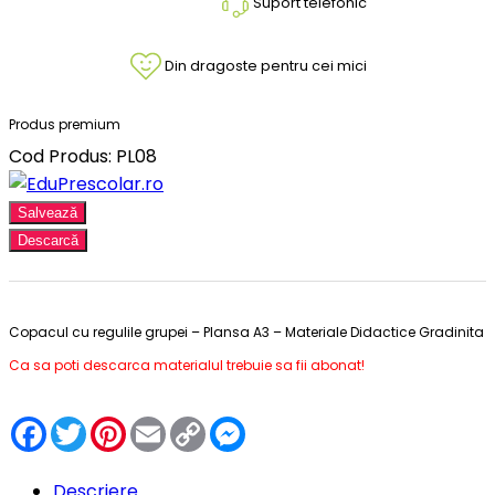
Suport telefonic
Din dragoste pentru cei mici
Produs premium
Cod Produs: PL08
Salvează
Descarcă
Copacul cu regulile grupei – Plansa A3 – Materiale Didactice Gradinita
Ca sa poti descarca materialul trebuie sa fii abonat!
Facebook
Twitter
Pinterest
Email
Copy
Messenger
Link
Descriere