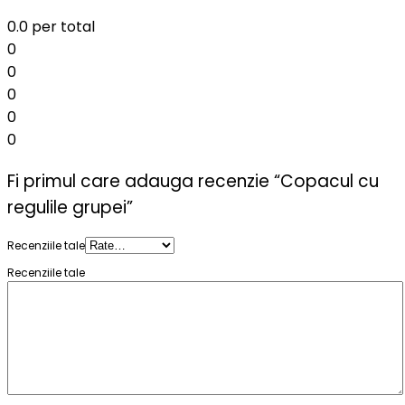
0.0
per total
0
0
0
0
0
Fi primul care adauga recenzie “Copacul cu
regulile grupei”
Recenziile tale
Recenziile tale