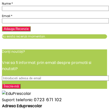
Nume
*
Email
*
Nu exista recenzii momentan.
Doriți noutăți?
Vrei sa fi informat prin email despre promotii si
noutati?
0723 671 102
Suport telefonic
Adresa Eduprescolar