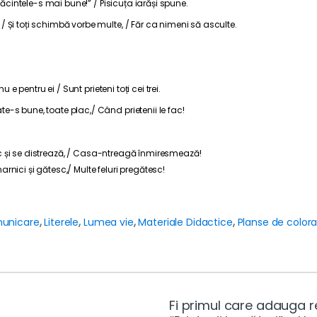
plăcintele-s mai bune!” / Pisicuța iarăși spune.
 Și toți schimbă vorbe multe, / Făr ca nimeni să asculte.
 e pentru ei / Sunt prieteni toți cei trei.
-s bune, toate plac,/ Când prietenii le fac!
tesc și se distrează, / Casa-ntreagă înmiresmează!
harnici și gătesc,/ Multe feluri pregătesc!
municare
,
Literele
,
Lumea vie
,
Materiale Didactice
,
Planse de colora
Fi primul care adauga r