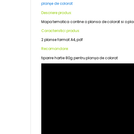
planșe de colorat
Descriere produs:
Mapa tematica contine o plansa de colorat si o plansa 
Caracteristici produs:
2 planse format A4, pdf
Recomandare:
tiparire hartie 80g pentru planșa de colorat