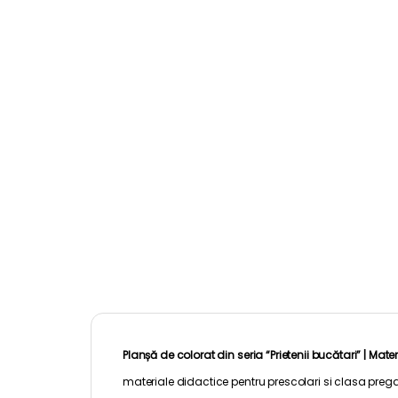
Planșă de colorat din seria “Prietenii bucătari” |
Mater
materiale didactice pentru
prescolari
si clasa prega