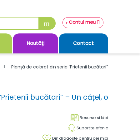
Contul meu
Noutăţi
Contact
Planșă de colorat din seria “Prietenii bucătari”
Prietenii bucătari” – Un cățel, o
Resurse si Idei
Suport telefonic
Din dragoste pentru cei mici