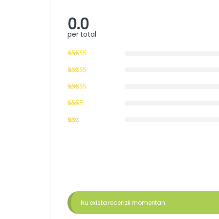
0.0
per total
Nu exista recenzii momentan.