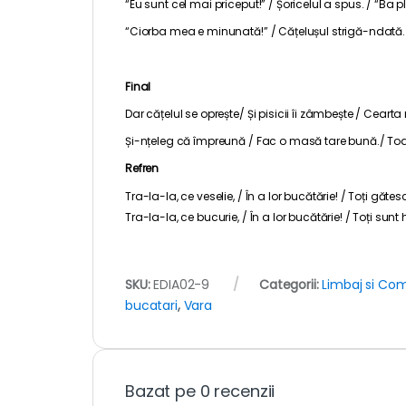
“Eu sunt cel mai priceput!” / Șoricelul a spus. / “Ba 
“Ciorba mea e minunată!” / Cățelușul strigă-ndată. /
Final
Dar cățelul se oprește/ Și pisicii îi zâmbește / Cearta nu
Și-nțeleg că împreună / Fac o masă tare bună./ Toate
Refren
Tra-la-la, ce veselie, / În a lor bucătărie! / Toți gă
Tra-la-la, ce bucurie, / În a lor bucătărie! / Toți sunt 
SKU:
EDIA02-9
Categorii:
Limbaj si Co
bucatari
,
Vara
Bazat pe 0 recenzii