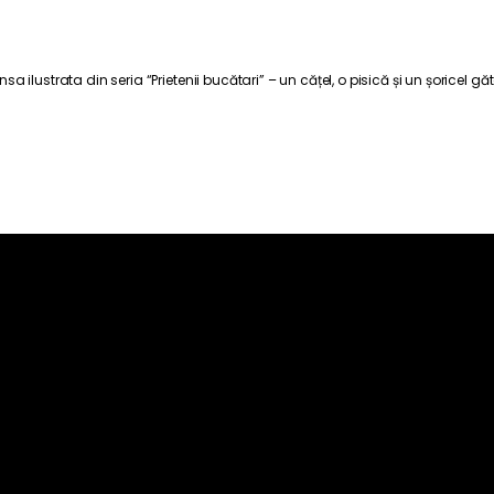
ilustrata din seria “Prietenii bucătari” – un cățel, o pisică și un șoricel găt