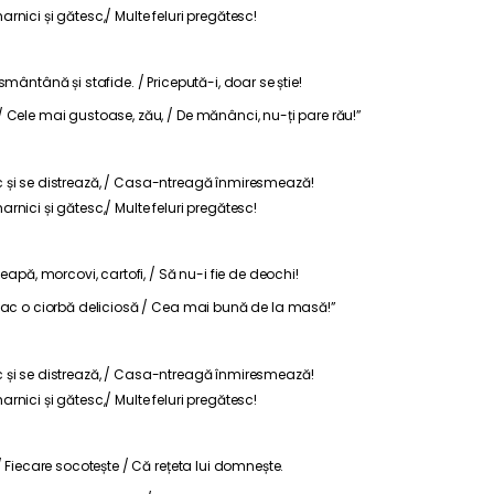
harnici și gătesc,/ Multe feluri pregătesc!
mântână și stafide. / Pricepută-i, doar se știe!
/ Cele mai gustoase, zău, / De mănânci, nu-ți pare rău!”
tesc și se distrează, / Casa-ntreagă înmiresmează!
harnici și gătesc,/ Multe feluri pregătesc!
eapă, morcovi, cartofi, / Să nu-i fie de deochi!
 Fac o ciorbă deliciosă / Cea mai bună de la masă!”
tesc și se distrează, / Casa-ntreagă înmiresmează!
harnici și gătesc,/ Multe feluri pregătesc!
/ Fiecare socotește / Că rețeta lui domnește.