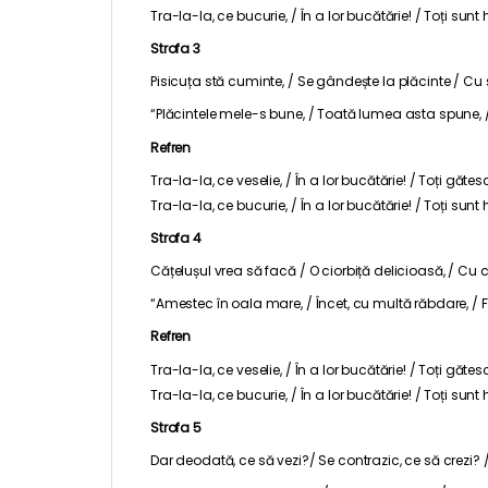
Tra-la-la, ce bucurie, / În a lor bucătărie! / Toți sunt 
Strofa 3
Pisicuța stă cuminte, / Se gândește la plăcinte / Cu s
“Plăcintele mele-s bune, / Toată lumea asta spune, 
Refren
Tra-la-la, ce veselie, / În a lor bucătărie! / Toți gă
Tra-la-la, ce bucurie, / În a lor bucătărie! / Toți sunt 
Strofa 4
Cățelușul vrea să facă / O ciorbiță delicioasă, / Cu c
“Amestec în oala mare, / Încet, cu multă răbdare, /
Refren
Tra-la-la, ce veselie, / În a lor bucătărie! / Toți gă
Tra-la-la, ce bucurie, / În a lor bucătărie! / Toți sunt 
Strofa 5
Dar deodată, ce să vezi?/ Se contrazic, ce să crezi? 