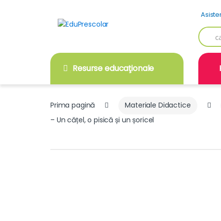
Skip
Skip
Asiste
to
to
navigation
content
Searc
for:
Resurse educaţionale
Prima pagină
Materiale Didactice
– Un cățel, o pisică și un șoricel