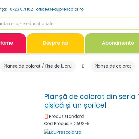
nţă:
0723 671 102
office@eduprescolar.ro
h
Home
Despre noi
Abonamente
Planse de colorat / Fise de lucru
Planse de colorat
Planșă de colorat din seria “
pisică și un șoricel
Produs standard
Cod Produs: EDIA02-9