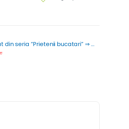
din seria “Prietenii bucatari” ⇒ …
t!