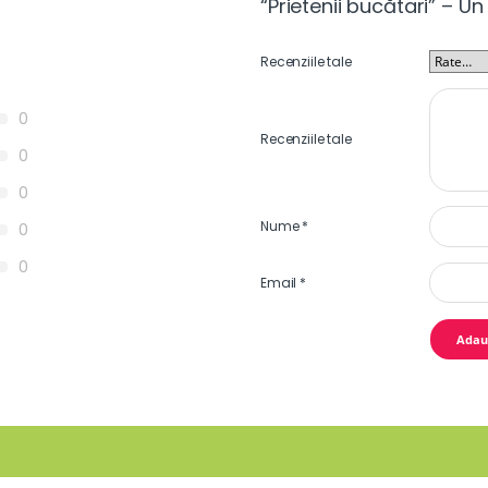
“Prietenii bucătari” – Un 
Recenziile tale
0
Recenziile tale
0
0
Nume
*
0
0
Email
*