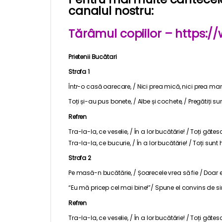
canalul nostru:
Tărâmul copiilor – https:
Prietenii Bucătari
Strofa 1
Într-o casă oarecare, / Nici prea mică, nici prea mare
Toți și-au pus bonete, / Albe și cochete, / Pregătiți s
Refren
Tra-la-la, ce veselie, / În a lor bucătărie! / Toți gă
Tra-la-la, ce bucurie, / În a lor bucătărie! / Toți sunt 
Strofa 2
Pe masă-n bucătărie, / Șoarecele vrea să fie / Doar el 
“Eu mă pricep cel mai bine!”/ Spune el convins de sine.
Refren
Tra-la-la, ce veselie, / În a lor bucătărie! / Toți gă