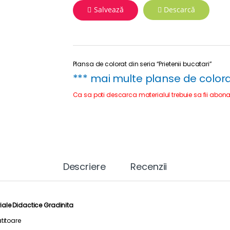
Salvează
Descarcă
Plansa de colorat din seria “Prietenii bucatari”
***
mai multe planse de colorat 
Ca sa poti descarca materialul trebuie sa fii abona
Descriere
Recenzii
iale Didactice Gradinita
titoare