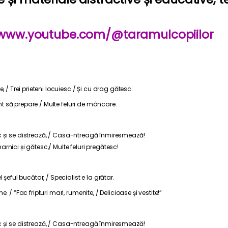
//www.youtube.com/@taramulcopiilor
, / Trei prieteni locuiesc / Și cu drag gătesc.
unt să prepare / Multe feluri de mâncare.
tesc și se distrează, / Casa-ntreagă înmiresmează!
harnici și gătesc,/ Multe feluri pregătesc!
șeful bucătar, / Specialist e la grătar.
 / “Fac fripturi mari, rumenite, / Delicioase și vestite!”
tesc și se distrează, / Casa-ntreagă înmiresmează!