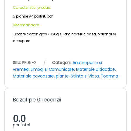
Caracteristici produs:
5 planse A4 portret, pdf
Recomandare:
Tiparire carton gros > 160g si laminare lucioasa, optional si
decupare
SKU:
PE09-2
Categorii:
Anotimpurile si
vremea
,
Limbaj si Comunicare
,
Materiale Didactice
,
Materiale pavoazare
,
plante
,
Stiinta si Viata
,
Toamna
Bazat pe 0 recenzii
0.0
per total