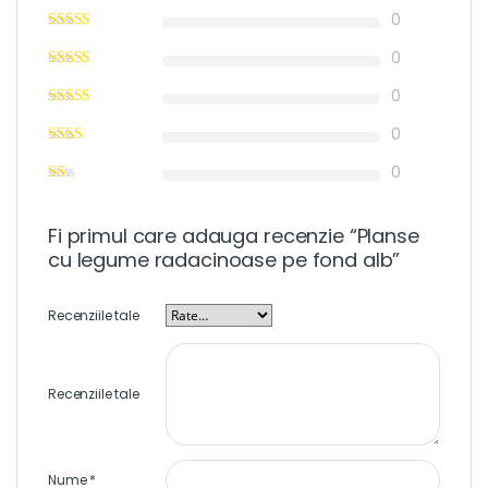
0
0
0
0
0
Fi primul care adauga recenzie “Planse
cu legume radacinoase pe fond alb”
Recenziile tale
Recenziile tale
Nume
*