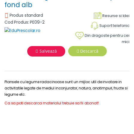
fond alb
Produs standard
Resurse si Idei
Cod Produs: PE09-2
Suport telefonic
Din dragoste pentru cei
mici
Salvează
Descarcă
Plansele cu legume radacinoase sunt un mijloc util de invatare in
activitatile legate de mediul inconjurator, natura, anotimpuri, fructe si
legume etc.
Ca sa poti descarca materialul trebuie sa fii abonat!