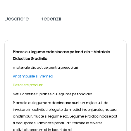
Descriere
Recenzii
Planse cu Legume radacinoase pe fond alb –
Materiale
Didactice Gradinita
materiale didactice pentru
prescolari
Anotimpurile si Vremea
Descriere produs:
Setul contine 5 planse cu legume pe fond alb
Plansele cu legume radacinoase sunt un mijloc util de
invatare in activitatile legate de mediul inconjurator, natura,
anotimpuri, fructe si legume etc. Legumele radacinoase pot
fi decupate si laminate pentru a fi folosite in diverse
activitati, precum si in jocuri de rol.