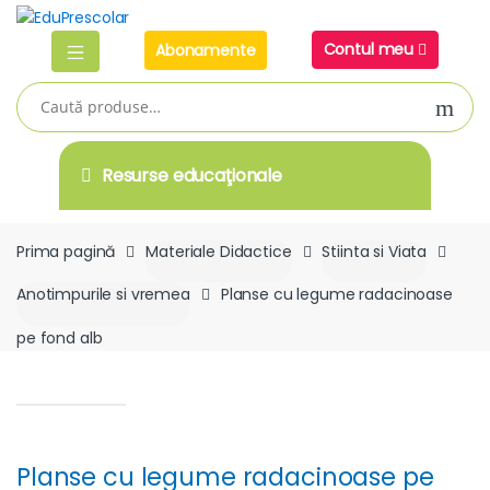
Skip
Skip
to
to
Contul meu
Abonamente
navigation
content
Caută
după:
Resurse educaţionale
Prima pagină
Materiale Didactice
Stiinta si Viata
Anotimpurile si vremea
Planse cu legume radacinoase
pe fond alb
Planse cu legume radacinoase pe