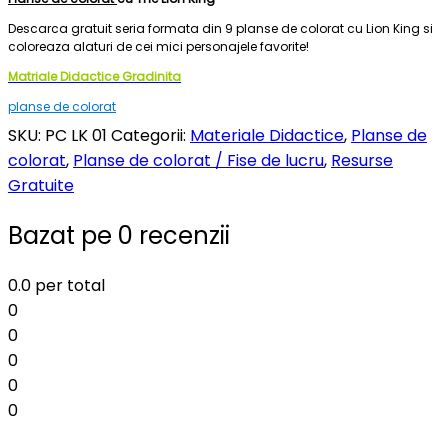
Descarca gratuit seria formata din 9 planse de colorat cu Lion King si
coloreaza alaturi de cei mici personajele favorite!
Matriale Didactice Gradinita
planse de colorat
SKU:
PC LK 01
Categorii:
Materiale Didactice
,
Planse de
colorat
,
Planse de colorat / Fise de lucru
,
Resurse
Gratuite
Bazat pe 0 recenzii
0.0
per total
0
0
0
0
0