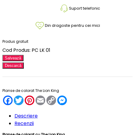
Suport telefonic
Din dragoste pentru cei mici
Produs gratuit
Cod Produs: PC LK 01
Salvează
Descarcă
Planse de colorat The Lion King
Facebook
Twitter
Pinterest
Email
Copy
Messenger
Link
Descriere
Recenzii
Planse de colorat
cu The Lion King