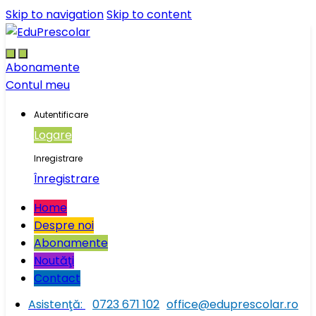
Skip to navigation
Skip to content
Abonamente
Contul meu
Autentificare
Logare
Inregistrare
Înregistrare
Home
Despre noi
Abonamente
Noutăţi
Contact
Asistenţă:
0723 671 102
office@eduprescolar.ro