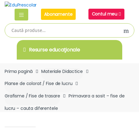
Skip
Skip
to
to
Contul meu
Abonamente
navigation
content
Caută
după:
Resurse educaţionale
Prima pagină
Materiale Didactice
Planse de colorat / Fise de lucru
Grafisme / Fise de trasare
Primavara a sosit – fise de
lucru – cauta diferentele