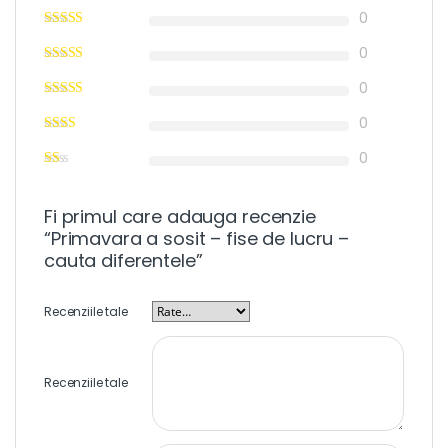
0
0
0
0
0
Fi primul care adauga recenzie
“Primavara a sosit – fise de lucru –
cauta diferentele”
Recenziile tale
Recenziile tale