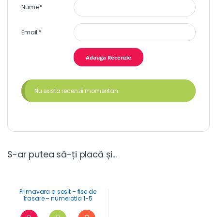
Nume
*
Email
*
Nu exista recenzii momentan.
S-ar putea să-ți placă și…
Primavara a sosit – fise de
trasare – numeratia 1-5