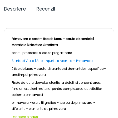
Descriere
Recenzii
Primavara a sosit – fise de lucru – cauta diferentele |
Materiale Didactice Gradinita
pentru
prescolari
si clasa pregatitoare
Stiinta si Viata | Anotimpurile si vremea – Primavara
2 fise de lucru – cauta diferentele si elementele nespecifice –
anotimpul primavara
Fisele de lucru dezvolta atentia la detalii si concentrarea,
fiind un excelent material pentru completarea activitatilor
pe tema primavarei.
primavara – exercitii grafice – tablou de primavara –
diferente – elemente de primavara
Descriere produs: