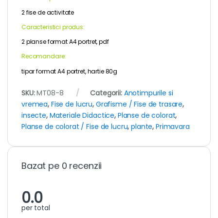
2 fise de activitate
Caracteristici produs:
2 planse format A4 portret, pdf
Recomandare:
tipar format A4 portret, hartie 80g
SKU:
MT08-8
Categorii:
Anotimpurile si
vremea
,
Fise de lucru
,
Grafisme / Fise de trasare
,
insecte
,
Materiale Didactice
,
Planse de colorat
,
Planse de colorat / Fise de lucru
,
plante
,
Primavara
Bazat pe 0 recenzii
0.0
per total