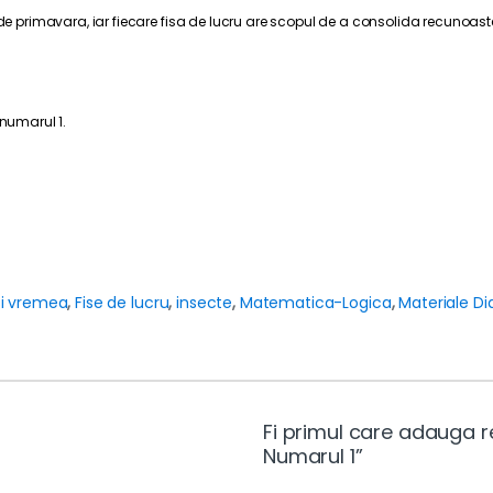
de primavara, iar fiecare fisa de lucru are scopul de a consolida recunoaster
 numarul 1.
si vremea
,
Fise de lucru
,
insecte
,
Matematica-Logica
,
Materiale Di
Fi primul care adauga r
Numarul 1”