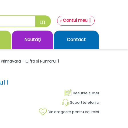
Contul meu
Noutăţi
Contact
Primavara – Cifra si Numarul 1
l 1
Resurse si Idei
Suport telefonic
Din dragoste pentru cei mici