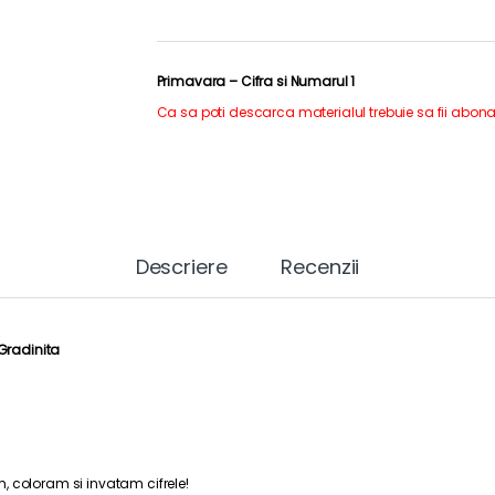
Primavara – Cifra si Numarul 1
Ca sa poti descarca materialul trebuie sa fii abona
Descriere
Recenzii
Gradinita
, coloram si invatam cifrele!