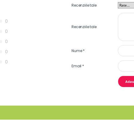
Recenziile tale
0
Recenziile tale
0
0
Nume
*
0
0
Email
*