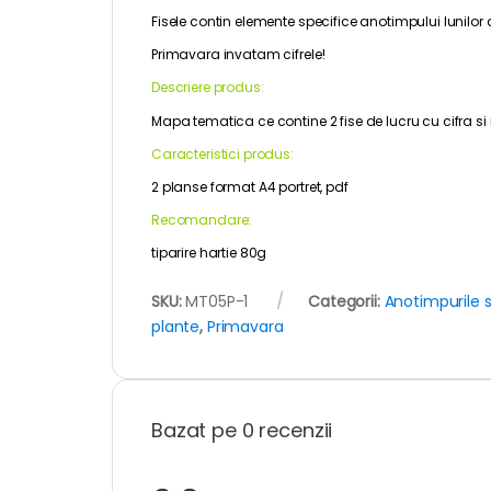
Fisele contin elemente specifice anotimpului lunilor 
Primavara invatam cifrele!
Descriere produs:
Mapa tematica ce contine 2 fise de lucru cu cifra si
Caracteristici produs:
2 planse format A4 portret, pdf
Recomandare:
tiparire hartie 80g
SKU:
MT05P-1
Categorii:
Anotimpurile 
plante
,
Primavara
Bazat pe 0 recenzii