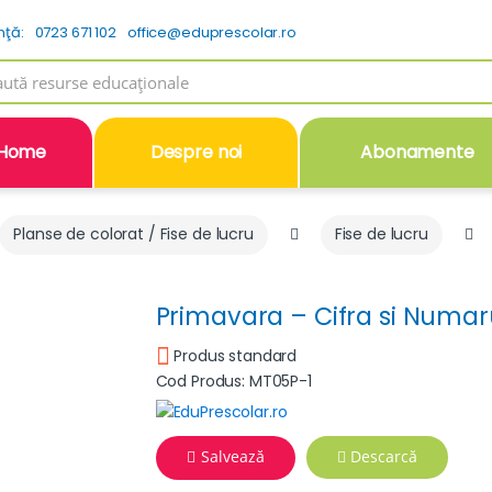
nţă:
0723 671 102
office@eduprescolar.ro
h
Home
Despre noi
Abonamente
Planse de colorat / Fise de lucru
Fise de lucru
Primavara – Cifra si Numaru
Produs standard
Cod Produs: MT05P-1
Salvează
Descarcă