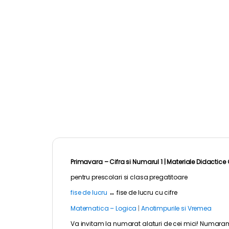
Primavara – Cifra si Numarul 1 |
Materiale Didactice 
pentru
prescolari
si clasa pregatitoare
fise de lucru
↔
fise de lucru cu cifre
Matematica – Logica
|
Anotimpurile si Vremea
Va invitam la numarat alaturi de cei mici! Numaram