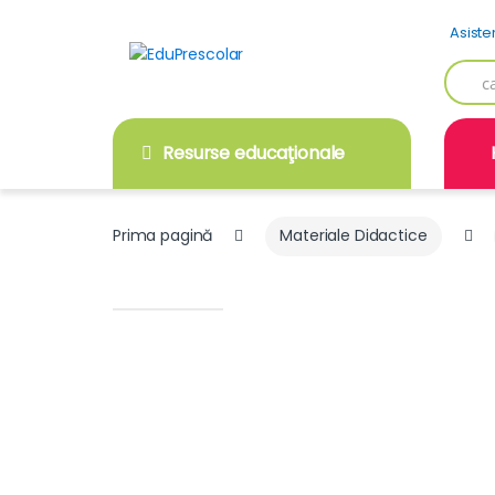
Skip
Skip
Asiste
to
to
navigation
content
Searc
for:
Resurse educaţionale
Prima pagină
Materiale Didactice