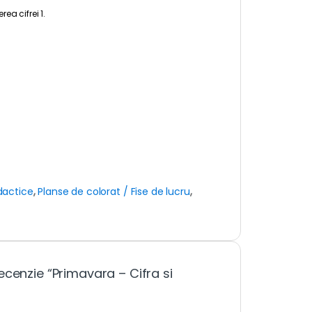
ea cifrei 1.
dactice
,
Planse de colorat / Fise de lucru
,
ecenzie “Primavara – Cifra si