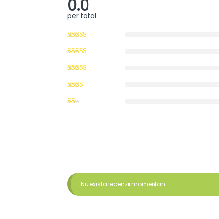
0.0
per total
Nu exista recenzii momentan.