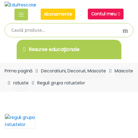
Skip
Skip
to
to
Contul meu
Abonamente
navigation
content
Caută
după:
Resurse educaţionale
Prima pagină
Decoratiuni, Decoruri, Mascote
Mascote
ratuste
Reguli grupa ratustelor