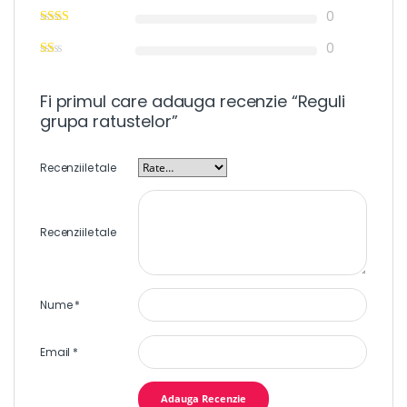
0
0
Fi primul care adauga recenzie “Reguli
grupa ratustelor”
Recenziile tale
Recenziile tale
Nume
*
Email
*