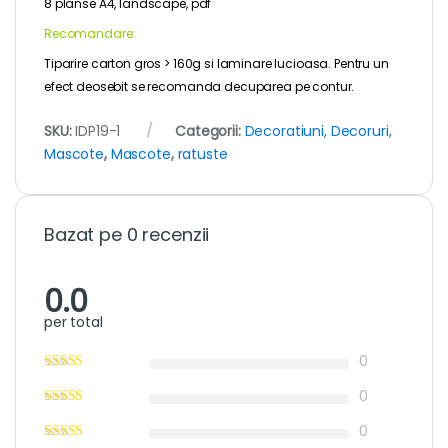
8 planse A4, landscape, pdf
Recomandare:
Tiparire carton gros > 160g si laminare lucioasa. Pentru un
efect deosebit se recomanda decuparea pe contur.
SKU:
IDP19-1
Categorii:
Decoratiuni, Decoruri,
Mascote
,
Mascote
,
ratuste
Bazat pe 0 recenzii
0.0
per total
0
0
0