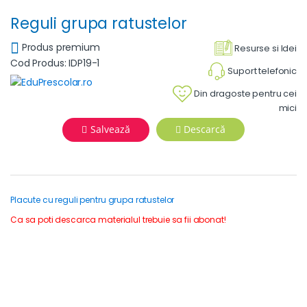
Reguli grupa ratustelor
Produs premium
Resurse si Idei
Cod Produs: IDP19-1
Suport telefonic
Din dragoste pentru cei
mici
Salvează
Descarcă
Placute cu reguli pentru grupa ratustelor
Ca sa poti descarca materialul trebuie sa fii abonat!