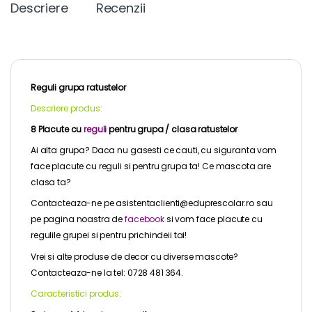
Descriere
Recenzii
Reguli grupa ratustelor
Descriere produs:
8 Placute cu
reguli
pentru grupa / clasa ratustelor
Ai alta grupa? Daca nu gasesti ce cauti, cu siguranta vom
face placute cu reguli si pentru grupa ta! Ce mascota are
clasa ta?
Contacteaza-ne pe asistentaclienti@eduprescolar.ro sau
pe pagina noastra de
facebook
si vom face placute cu
regulile grupei si pentru prichindeii tai!
Vrei si alte produse de decor cu diverse mascote?
Contacteaza-ne la tel: 0728 481 364.
Caracteristici produs: