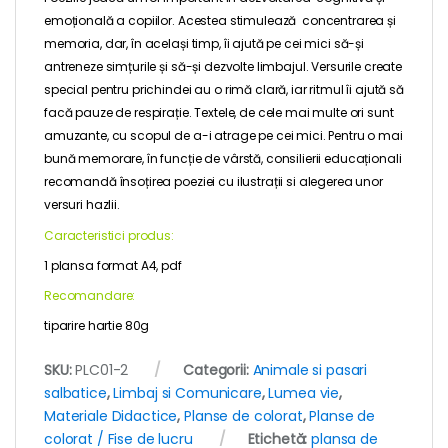
emoțională a copiilor. Acestea stimulează concentrarea și
memoria, dar, în același timp, îi ajută pe cei mici să-și
antreneze simțurile și să-și dezvolte limbajul. Versurile create
special pentru prichindei au o rimă clară, iar ritmul îi ajută să
facă pauze de respirație. Textele, de cele mai multe ori sunt
amuzante, cu scopul de a-i atrage pe cei mici. Pentru o mai
bună memorare, în funcție de vârstă, consilierii educaționali
recomandă însoțirea poeziei cu ilustrații si alegerea unor
versuri hazlii.
Caracteristici produs:
1 plansa format A4, pdf
Recomandare:
tiparire hartie 80g
SKU:
PLC01-2
Categorii:
Animale si pasari
salbatice
,
Limbaj si Comunicare
,
Lumea vie
,
Materiale Didactice
,
Planse de colorat
,
Planse de
colorat / Fise de lucru
Etichetă:
plansa de