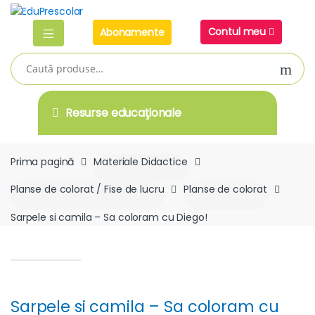
Skip
Skip
to
to
Contul meu
Abonamente
navigation
content
Caută
după:
Resurse educaţionale
Prima pagină
Materiale Didactice
Planse de colorat / Fise de lucru
Planse de colorat
Sarpele si camila – Sa coloram cu Diego!
Sarpele si camila – Sa coloram cu