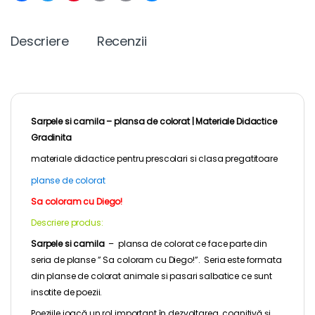
c
i
n
a
p
s
e
t
t
i
y
s
b
t
e
l
L
e
Descriere
Recenzii
o
e
r
i
n
o
r
e
n
g
k
s
k
e
t
r
Sarpele si camila – plansa de colorat |
Materiale Didactice
Gradinita
materiale didactice pentru
prescolari
si clasa pregatitoare
planse de colorat
Sa coloram cu Diego!
Descriere produs:
Sarpele si camila
– plansa de colorat ce face parte din
seria de planse ” Sa coloram cu Diego!”. Seria este formata
din planse de colorat animale si pasari salbatice ce sunt
insotite de poezii.
Poeziile joacă un rol important în dezvoltarea cognitivă și