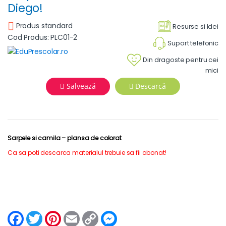
Diego!
Produs standard
Resurse si Idei
Cod Produs: PLC01-2
Suport telefonic
Din dragoste pentru cei
mici
Salvează
Descarcă
Sarpele si camila – plansa de colorat
Ca sa poti descarca materialul trebuie sa fii abonat!
F
T
P
E
C
M
a
w
i
m
o
e