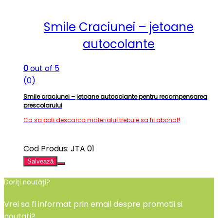
Smile Craciunei – jetoane
autocolante
0
out of 5
(0)
Smile craciunei – jetoane autocolante pentru recompensarea
prescolarului
Ca sa poti descarca materialul trebuie sa fii abonat!
Cod Produs: JTA 01
Salvează
Doriți noutăți?
Vrei sa fi informat prin email despre promotii si
noutati?