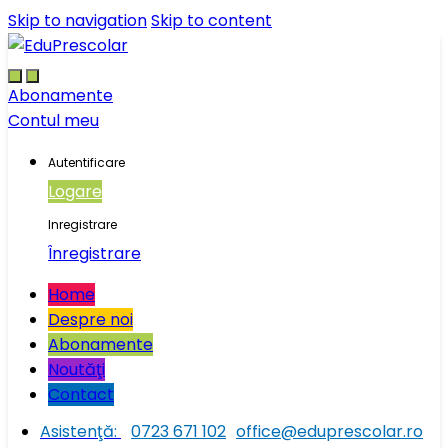
Skip to navigation
Skip to content
Abonamente
Contul meu
Autentificare
Logare
Inregistrare
Înregistrare
Home
Despre noi
Abonamente
Noutăţi
Contact
Asistenţă:
0723 671 102
office@eduprescolar.ro