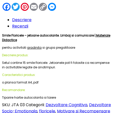
Facebook
Twitter
Pinterest
Email
Copy
Messenger
Link
Descriere
Recenzii
Smile Floricele – jetoane autocolante. Limbaj si comunicare |
Materiale
Didactice
pentru activitati
gradinita
si grupa pregatitoare
Descriere produs:
Setul contine 15 smile floricele. Jetoanele pot fi folosite ca recompense
in activitatile legate de anotimpuri.
Caracteristici produs:
o plansa format A4, pdf
Recomandare:
Tiparire hartie autocolanta si taiere
SKU:
JTA 03
Categorii:
Dezvoltare Cognitiva
,
Dezvoltare
Socio-Emotionala
,
floricele
,
Motivare si Recompensare