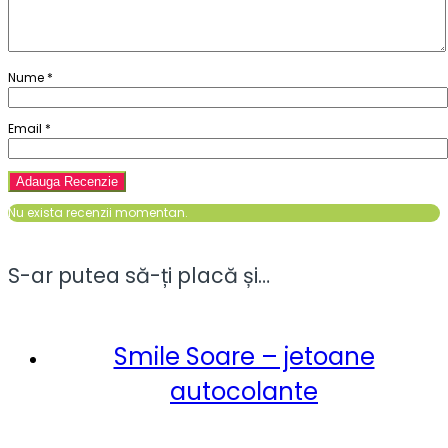
Nume
*
Email
*
Nu exista recenzii momentan.
S-ar putea să-ți placă și…
Smile Soare – jetoane
autocolante