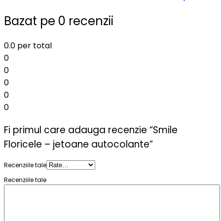
Bazat pe 0 recenzii
0.0
per total
0
0
0
0
0
Fi primul care adauga recenzie “Smile
Floricele – jetoane autocolante”
Recenziile tale
Recenziile tale