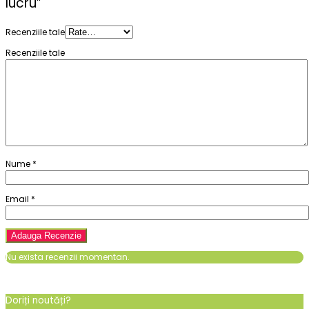
lucru”
Recenziile tale
Recenziile tale
Nume
*
Email
*
Nu exista recenzii momentan.
Doriți noutăți?