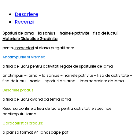
Descriere
Recenzii
Sporturi de iarna – la sanius – hainele potrivite – fisa de lucru |
Materiale Didactice Gradinita
pentru
prescolari
si clasa pregatitoare
Anotimpurile
si Vremea
o fisa de lucru pentru activitati legate de sporturile de iarna
anotimpuri – iarna – la sanius – hainele potrivite – fisa de activitate –
fisa de lucru – sanie – sporturi de iarna – imbracaminte de iarna
Descriere produs:
o fisa de lucru avand ca tema iarna
Resursa contine o fisa de lucru pentru activitatile specifice
anotimpului iarna.
Caracteristici produs:
o plansa format A4 landscape, pdf