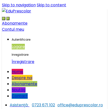
Skip to navigation
Skip to content
Abonamente
Contul meu
Autentificare
Logare
Inregistrare
Înregistrare
Home
Despre noi
Abonamente
Noutăţi
Contact
Asistenţă:
0723 671 102
office@eduprescolar.ro