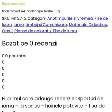
Recomandare:
tipar format A4 landscape, hartie 80g
SKU:
MT27-2
Categorii:
Anotimpurile si vremea
,
Fise de
lucru
,
Iarna
,
Limbaj si Comunicare
,
Materiale Didactice
,
Omul
,
Planse de colorat / Fise de lucru
Bazat pe 0 recenzii
0.0
per total
0
0
0
0
0
Fi primul care adauga recenzie “Sporturi de
iarna – la sanius – hainele potrivite – fisa de