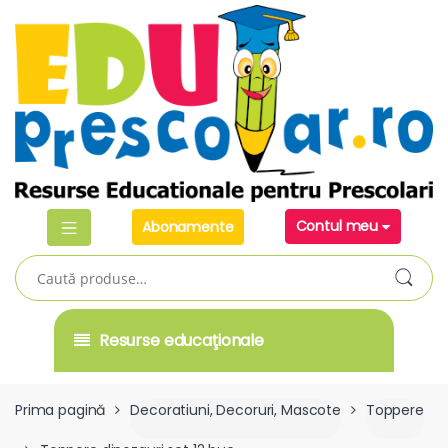
Skip
Skip
to
to
navigation
content
Contul meu
Abonamente
Caută
după:
Resurse educaţionale
Prima pagină
Decoratiuni, Decoruri, Mascote
Toppere