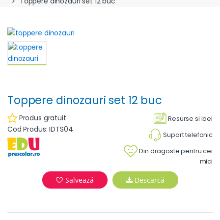
Toppere dinozauri set 12 buc
Toppere dinozauri set 12 buc
Produs gratuit
Resurse si Idei
Cod Produs: IDTS04
Suport telefonic
Din dragoste pentru cei
mici
Salvează
Descarcă