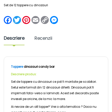
Set de 12 toppere cu dinozauri
F
T
P
E
C
M
a
w
i
m
o
e
c
i
n
a
p
s
e
t
t
i
y
s
b
t
e
l
L
e
Descriere
Recenzii
o
e
r
i
n
o
r
e
n
g
k
s
k
e
t
r
Toppere
dinozauri candy bar
Descriere produs:
Set de toppere cu dinozauri ce pot fi montate pe scobitori.
Setul este format din 12 dinozauri diferiti. Dinozaurii pot fi
imprimati fata-verso si laminati. Acest set decorativ poate
inveseli pe oricine, de la mic la mare.
Ai nevoie de un alt topper? Vrei o alta tematica ? Daca nu