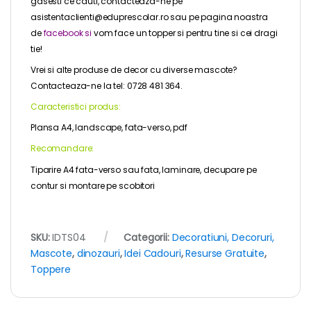
gasesti ce cauti, c
ontacteaza-ne pe
asistentaclienti@eduprescolar.ro sau pe pagina noastra
de
facebook
si
vom face un topper si pentru tine si cei dragi
tie!
Vrei si alte produse de decor cu diverse mascote?
Contacteaza-ne la tel: 0728 481 364.
Caracteristici produs:
Plansa A4, landscape, fata-verso, pdf
Recomandare:
Tiparire A4 fata-verso sau fata, laminare, decupare pe
contur si montare pe scobitori
SKU:
IDTS04
Categorii:
Decoratiuni, Decoruri,
Mascote
,
dinozauri
,
Idei Cadouri
,
Resurse Gratuite
,
Toppere