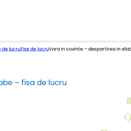
e de lucru
Fise de lucru
Vara in cuvinte – despartirea in sila
abe – fisa de lucru