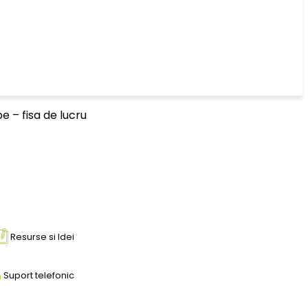
be – fisa de lucru
Resurse si Idei
Suport telefonic