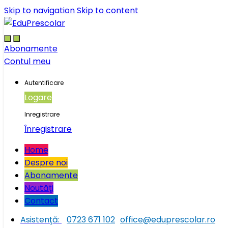
Skip to navigation
Skip to content
Abonamente
Contul meu
Autentificare
Logare
Inregistrare
Înregistrare
Home
Despre noi
Abonamente
Noutăţi
Contact
Asistenţă:
0723 671 102
office@eduprescolar.ro