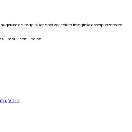
le sugerate de imagini, iar apoi vor colora imaginile corespunzatoare
ne – mar – cort – balon
iata
,
Vara