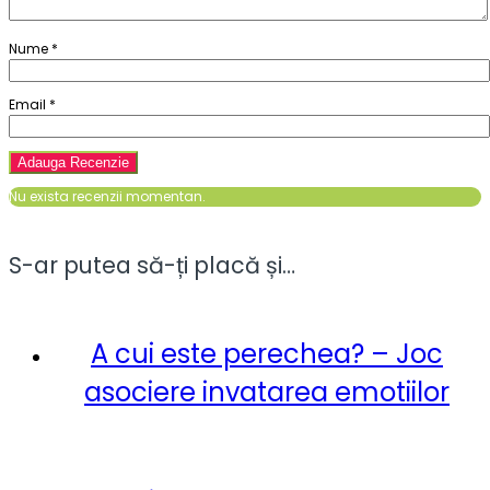
Nume
*
Email
*
Nu exista recenzii momentan.
S-ar putea să-ți placă și…
A cui este perechea? – Joc
asociere invatarea emotiilor