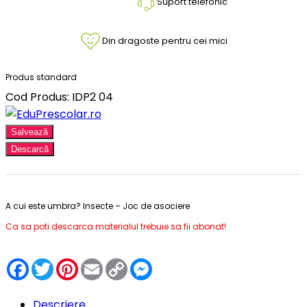
Suport telefonic
Din dragoste pentru cei mici
Produs standard
Cod Produs: IDP2 04
Salvează
Descarcă
A cui este umbra? Insecte – Joc de asociere
Ca sa poti descarca materialul trebuie sa fii abonat!
Facebook
Twitter
Pinterest
Email
Copy
Messenger
Link
Descriere