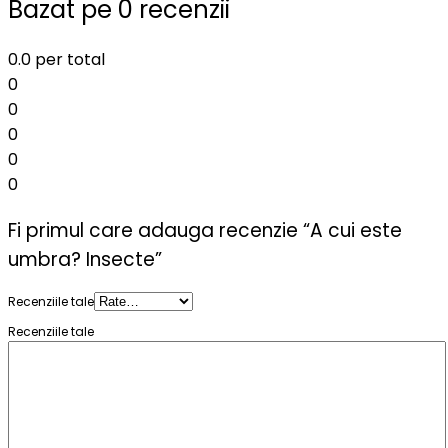
Bazat pe 0 recenzii
0.0
per total
0
0
0
0
0
Fi primul care adauga recenzie “A cui este
umbra? Insecte”
Recenziile tale
Recenziile tale