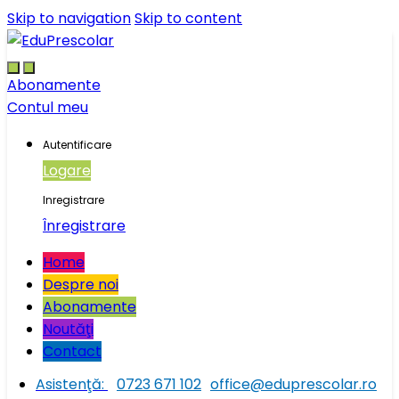
Skip to navigation
Skip to content
Abonamente
Contul meu
Autentificare
Logare
Inregistrare
Înregistrare
Home
Despre noi
Abonamente
Noutăţi
Contact
Asistenţă:
0723 671 102
office@eduprescolar.ro