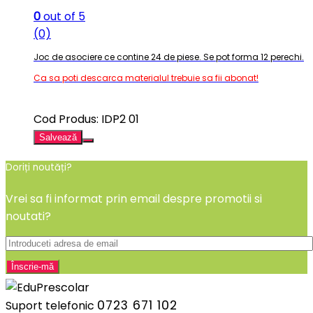
0
out of 5
(0)
Joc de asociere ce contine 24 de piese. Se pot forma 12 perechi.
Ca sa poti descarca materialul trebuie sa fii abonat!
Cod Produs: IDP2 01
Salvează
Doriți noutăți?
Vrei sa fi informat prin email despre promotii si
noutati?
0723 671 102
Suport telefonic