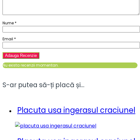
Nume
*
Email
*
Nu exista recenzii momentan.
S-ar putea să-ți placă și…
Placuta usa ingerasul craciunel