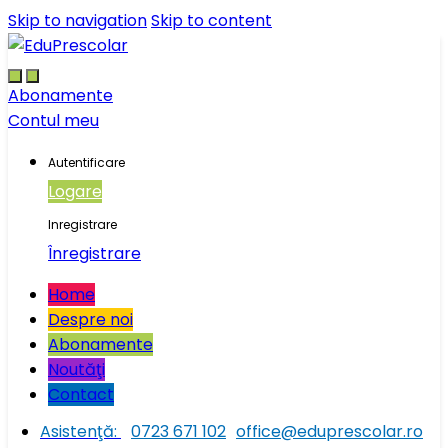
Skip to navigation
Skip to content
Abonamente
Contul meu
Autentificare
Logare
Inregistrare
Înregistrare
Home
Despre noi
Abonamente
Noutăţi
Contact
Asistenţă:
0723 671 102
office@eduprescolar.ro