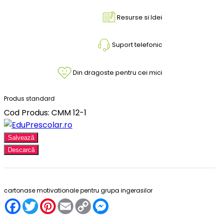
Resurse si Idei
Suport telefonic
Din dragoste pentru cei mici
Produs standard
Cod Produs: CMM 12-1
Salvează
Descarcă
cartonase motivationale pentru grupa ingerasilor
Facebook
Twitter
Pinterest
Email
Copy
Messenger
Link