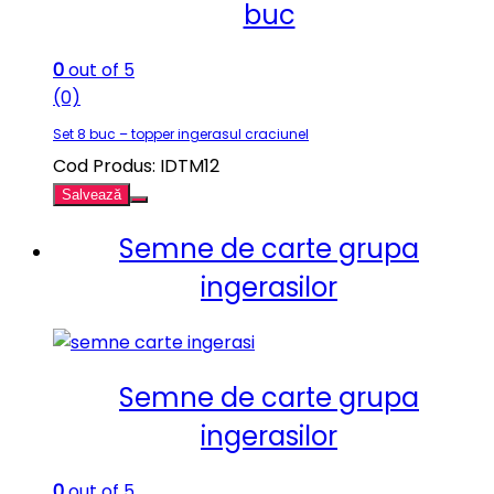
buc
0
out of 5
(0)
Set 8 buc – topper ingerasul craciunel
Cod Produs: IDTM12
Salvează
Semne de carte grupa
ingerasilor
Semne de carte grupa
ingerasilor
0
out of 5