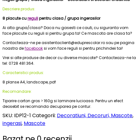
Descriere produs:
8 placute cu
reguli
pentru clasa / grupa ingerasilor
Ai alta grupa/clasa? Daca nu gasesti ce cauti, cu siguranta vom
face placute cu reguli si pentru grupa ta! Ce mascota are clasa ta?
Contacteaza-ne pe asistentaclienti@eduprescolar.ro sau pe pagina
noastra de
facebook
si vom face reguli si pentru prichindeii tai!
Vrei si alte produse de decor cu diverse mascote? Contacteaza-ne la
tel: 0728 481 364.
Caracteristici produs:
8 planse A4, landscape, pdf
Recomandare:
Tiparire carton gros > 160g si laminare lucioasa. Pentru un efect
deosebit se recomanda decuparea pe contur.
SKU:
IDP12-1
Categorii:
Decoratiuni, Decoruri, Mascote
,
ingerasi
,
Mascote
Bazat pe 0 recenzii