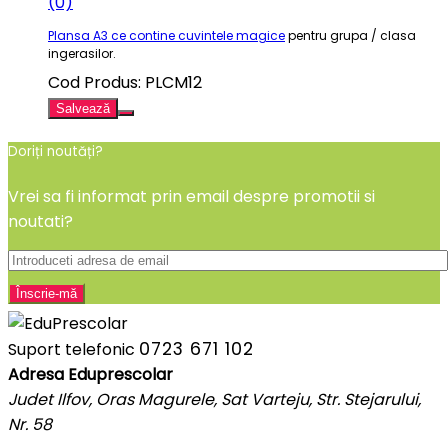
(0)
Plansa A3 ce contine cuvintele magice
pentru grupa / clasa
ingerasilor.
Cod Produs: PLCM12
Salvează
Doriți noutăți?
Vrei sa fi informat prin email despre promotii si
noutati?
0723 671 102
Suport telefonic
Adresa Eduprescolar
Judet Ilfov, Oras Magurele, Sat Varteju, Str. Stejarului,
Nr. 58