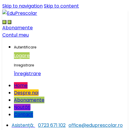
Skip to navigation
Skip to content
Abonamente
Contul meu
Autentificare
Logare
Inregistrare
Înregistrare
Home
Despre noi
Abonamente
Noutăţi
Contact
Asistenţă:
0723 671 102
office@eduprescolar.ro