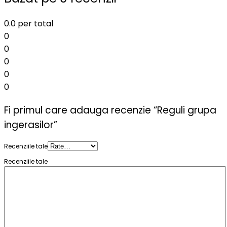
0.0
per total
0
0
0
0
0
Fi primul care adauga recenzie “Reguli grupa
ingerasilor”
Recenziile tale
Recenziile tale